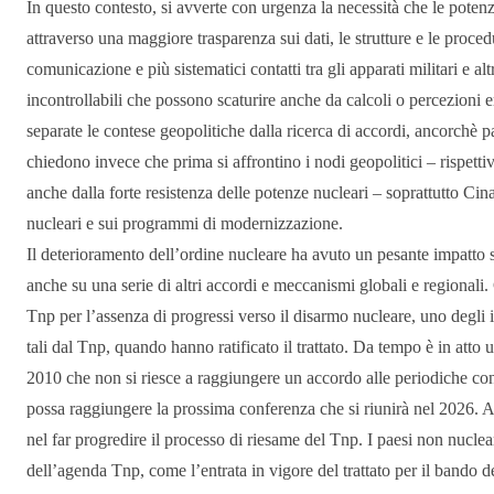
In questo contesto, si avverte con urgenza la necessità che le potenz
attraverso una maggiore trasparenza sui dati, le strutture e le procedu
comunicazione e più sistematici contatti tra gli apparati militari e al
incontrollabili che possono scaturire anche da calcoli o percezioni e
separate le contese geopolitiche dalla ricerca di accordi, ancorchè p
chiedono invece che prima si affrontino i nodi geopolitici – rispett
anche dalla forte resistenza delle potenze nucleari – soprattutto Cina
nucleari e sui programmi di modernizzazione.
Il deterioramento dell’ordine nucleare ha avuto un pesante impatto s
anche su una serie di altri accordi e meccanismi globali e regionali.
Tnp per l’assenza di progressi verso il disarmo nucleare, uno degli 
tali dal Tnp, quando hanno ratificato il trattato. Da tempo è in atto 
2010 che non si riesce a raggiungere un accordo alle periodiche conf
possa raggiungere la prossima conferenza che si riunirà nel 2026. Anc
nel far progredire il processo di riesame del Tnp. I paesi non nuclear
dell’agenda Tnp, come l’entrata in vigore del trattato per il bando de