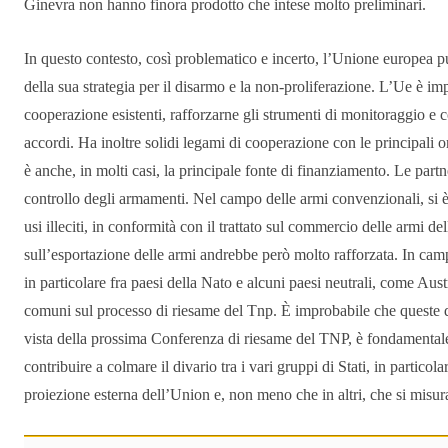
Ginevra non hanno finora prodotto che intese molto preliminari.
In questo contesto, così problematico e incerto, l’Unione europea può
della sua strategia per il disarmo e la non-proliferazione. L’Ue è i
cooperazione esistenti, rafforzarne gli strumenti di monitoraggio e 
accordi. Ha inoltre solidi legami di cooperazione con le principali 
è anche, in molti casi, la principale fonte di finanziamento. Le partn
controllo degli armamenti. Nel campo delle armi convenzionali, si è 
usi illeciti, in conformità con il trattato sul commercio delle armi 
sull’esportazione delle armi andrebbe però molto rafforzata. In camp
in particolare fra paesi della Nato e alcuni paesi neutrali, come Aus
comuni sul processo di riesame del Tnp. È improbabile che queste di
vista della prossima Conferenza di riesame del TNP, è fondamental
contribuire a colmare il divario tra i vari gruppi di Stati, in partico
proiezione esterna dell’Union e, non meno che in altri, che si misura