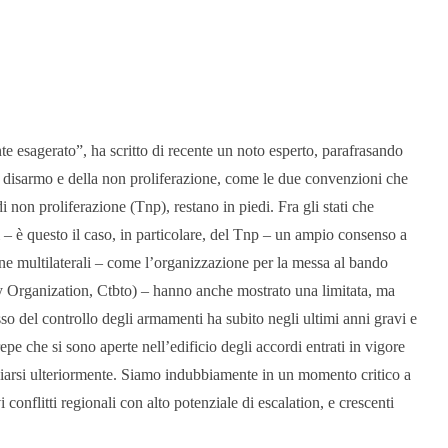
 esagerato”, ha scritto di recente un noto esperto, parafrasando
el disarmo e della non proliferazione, come le due convenzioni che
 non proliferazione (Tnp), restano in piedi. Fra gli stati che
li – è questo il caso, in particolare, del Tnp – un ampio consenso a
one multilaterali – come l’organizzazione per la messa al bando
 Organization, Ctbto) – hanno anche mostrato una limitata, ma
cesso del controllo degli armamenti ha subito negli ultimi anni gravi e
epe che si sono aperte nell’edificio degli accordi entrati in vigore
liarsi ulteriormente. Siamo indubbiamente in un momento critico a
onflitti regionali con alto potenziale di escalation, e crescenti