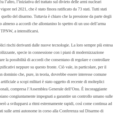
l’altro, l’iniziativa del trattato sul divieto delle armi nucleari
re nel 2021, che è stato finora ratificato da 73 stati. Tutti stati
 quello del disarmo. Tuttavia è chiaro che la pressione da parte degli
 o almeno a accordi che allontanino lo spettro di un uso dell’arma
l TPNW, a intensificarsi.
ci rischi derivanti dalle nuove tecnologie. La loro sempre più estesa
bilizzante, specie in connessione con i piani di modernizzazione
ificare la possibilità di accordi che consentano di regolare e controllare
nificativi neppure su questo fronte. Ciò vale, in particolare, per il
 un dominio che, pure, in teoria, dovrebbe essere interesse comune
tificiale a scopi militari è stato oggetto di recente di molteplici
zionali, compresa l’Assemblea Generale dell’Onu. È incoraggiante
i siano congiuntamente impegnati a garantire un controllo umano sulle
 però a svilupparsi a ritmi estremamente rapidi, così come continua ad
iati sulle armi autonome in corso alla Conferenza sul Disarmo di