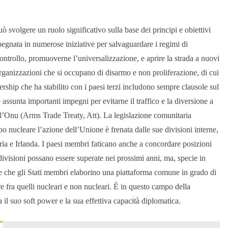
 svolgere un ruolo significativo sulla base dei principi e obiettivi
mpegnata in numerose iniziative per salvaguardare i regimi di
controllo, promuoverne l’universalizzazione, e aprire la strada a nuovi
organizzazioni che si occupano di disarmo e non proliferazione, di cui
ership che ha stabilito con i paesi terzi includono sempre clausole sul
assunta importanti impegni per evitarne il traffico e la diversione a
dell’Onu (Arms Trade Treaty, Att). La legislazione comunitaria
o nucleare l’azione dell’Unione è frenata dalle sue divisioni interne,
tria e Irlanda. I paesi membri faticano anche a concordare posizioni
visioni possano essere superate nei prossimi anni, ma, specie in
e che gli Stati membri elaborino una piattaforma comune in grado di
lare fra quelli nucleari e non nucleari. È in questo campo della
 il suo soft power e la sua effettiva capacità diplomatica.