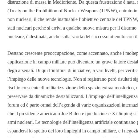
distruzione di massa in Medioriente. Da questa frustrazione è nata, fra 
(Treaty on the Prohibition of Nuclear Weapons (TPNW), entrato in vigo
non nucleari, il che rende inattuabile l’obiettivo centrale del TPNW,
stati nucleari perché si arrivi a qualche nuova misura per il disarmo
nucleare, è destinata, anche sulla scorta del successo ottenuto con i
Destano crescente preoccupazione, come accennato, anche i moltepli
applicazione in campo militare può diventare un grave fattore desta
degli arsenali. Di qui l’infittirsi di iniziative, a vari livelli, per ver
l’impiego delle nuove tecnologie. Non si registrano però risultati sig
rischio crescente di militarizzazione dello spazio extraatmosferico,
preservare da dinamiche destabilizzanti. L’impiego dell’intelligenza ar
forum ed è parte ormai dell’agenda di varie organizzazioni interna
che il presidente americano Joe Biden e quello cinese Xi Jinping s
armi nucleari. Le tecnologie dell’intelligenza artificiale continuano
espandersi lo spettro dei loro impieghi in campo militare, e i negoz