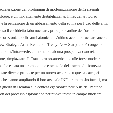
accelerazione dei programmi di modernizzazione degli arsenali
logie, è un mix altamente destabilizzante. Il frequente ricorso –
va e la percezione di un abbassamento della soglia per l’uso delle armi
oso il cosiddetto tabù nucleare, principio cardine dell’ordine
ione orizzontale delle armi atomiche. L’ultimo accordo nucleare ancora
(New Strategic Arms Reduction Treaty, New Start), che è congelato
 e non s’intravvede, al momento, alcuna prospettiva concreta di una
te, rimpiazzare. Il Trattato russo-americano sulle forze nucleari a
 che è stata una componente essenziale del sistema di sicurezza
zate diverse proposte per un nuovo accordo su questa categoria di
 che stanno ampliando il loro arsenale INF a ritmi molto intensi, ma
 guerra in Ucraina e la contesa egemonica nell’Asia del Pacifico
non del processo diplomatico per nuove intese in campo nucleare,