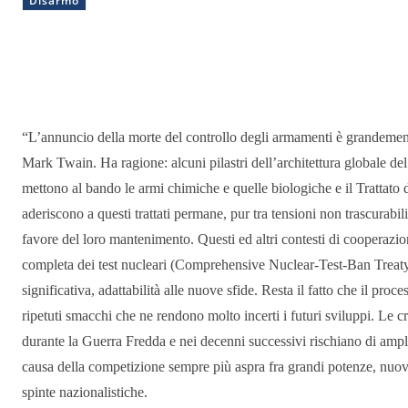
Disarmo
Condividere
“L’annuncio della morte del controllo degli armamenti è grandemente
Mark Twain. Ha ragione: alcuni pilastri dell’architettura globale d
mettono al bando le armi chimiche e quelle biologiche e il Trattato di
aderiscono a questi trattati permane, pur tra tensioni non trascurabi
favore del loro mantenimento. Questi ed altri contesti di cooperazi
completa dei test nucleari (Comprehensive Nuclear-Test-Ban Treaty
significativa, adattabilità alle nuove sfide. Resta il fatto che il pro
ripetuti smacchi che ne rendono molto incerti i futuri sviluppi. Le cr
durante la Guerra Fredda e nei decenni successivi rischiano di amp
causa della competizione sempre più aspra fra grandi potenze, nuovi c
spinte nazionalistiche.