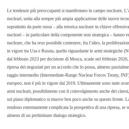
Le tendenze più preoccupanti si manifestano in campo nucleare. L’
nucleari, unita alla sempre più ampia applicazione delle nuove tecno
soprattutto da parte russa – alla retorica nucleare in chiave offensi
nucleari – in particolare della componente non strategica – hanno er
nucleare, che ha reso possibile contenere, fra l’altro, la proliferaz
in vigore tra Usa e Russia, quello riguardante le armi strategiche 
dal febbraio 2023 per decisione di Mosca, scade nel febbraio 2026,
ripresa dei negoziati per un accordo che lo possa, almeno parzialmen
raggio intermedio (Intermediate-Range Nuclear Forces Treaty, INF),
europeo, non è più in vigore dal 2019. Ultimamente sono state avan
armi nucleari, possibilmente con il coinvolgimento anche dei cinesi,
sul piano diplomatico si muove ben poco anche su questo fronte. La
rendono estremamente complicata la prospettiva di una ripresa, se 
almeno di un preliminare dialogo strategico.