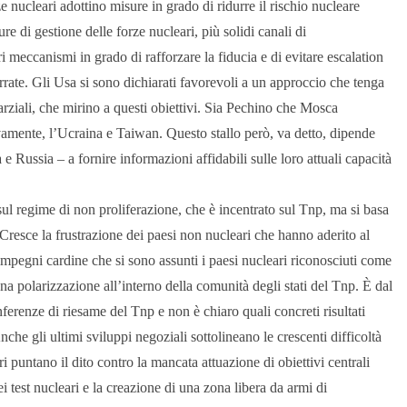
e nucleari adottino misure in grado di ridurre il rischio nucleare
re di gestione delle forze nucleari, più solidi canali di
tri meccanismi in grado di rafforzare la fiducia e di evitare escalation
rrate. Gli Usa si sono dichiarati favorevoli a un approccio che tenga
arziali, che mirino a questi obiettivi. Sia Pechino che Mosca
ivamente, l’Ucraina e Taiwan. Questo stallo però, va detto, dipende
 e Russia – a fornire informazioni affidabili sulle loro attuali capacità
ul regime di non proliferazione, che è incentrato sul Tnp, ma si basa
 Cresce la frustrazione dei paesi non nucleari che hanno aderito al
impegni cardine che si sono assunti i paesi nucleari riconosciuti come
una polarizzazione all’interno della comunità degli stati del Tnp. È dal
erenze di riesame del Tnp e non è chiaro quali concreti risultati
he gli ultimi sviluppi negoziali sottolineano le crescenti difficoltà
i puntano il dito contro la mancata attuazione di obiettivi centrali
i test nucleari e la creazione di una zona libera da armi di