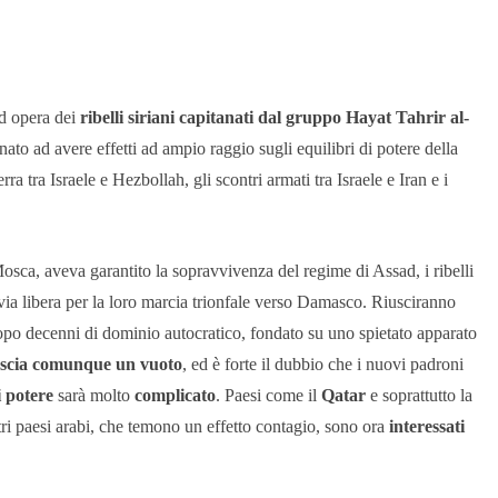
d opera dei
ribelli siriani capitanati dal gruppo Hayat Tahrir al-
nato ad avere effetti ad ampio raggio sugli equilibri di potere della
a tra Israele e Hezbollah, gli scontri armati tra Israele e Iran e i
Mosca, aveva garantito la sopravvivenza del regime di Assad, i ribelli
via libera per la loro marcia trionfale verso Damasco. Riusciranno
po decenni di dominio autocratico, fondato su uno spietato apparato
ascia comunque un vuoto
, ed è forte il dubbio che i nuovi padroni
 potere
sarà molto
complicato
. Paesi come il
Qatar
e soprattutto la
ltri paesi arabi, che temono un effetto contagio, sono ora
interessati