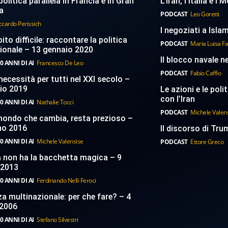
politica parallela in Francia e in Gran
L’Iran, l’Italia e i
a
PODCAST
Leo Goretti
ccardo Perissich
I negoziati a Islam
to difficile: raccontare la politica
PODCAST
Maria Luisa F
ionale – 13 gennaio 2020
Il blocco navale n
0 ANNI DI AI
Francesco De Leo
PODCAST
Fabio Caffio
necessità per tutti nel XXI secolo –
aio 2019
Le azioni e le poli
con l’Iran
0 ANNI DI AI
Nathalie Tocci
PODCAST
Michele Valen
 mondo che cambia, resta prezioso –
no 2016
Il discorso di Trum
0 ANNI DI AI
Michele Valensise
PODCAST
Ettore Greco
a non ha la bacchetta magica – 9
 2013
0 ANNI DI AI
Ferdinando Nelli Feroci
a multinazionale: per che fare? – 4
2006
0 ANNI DI AI
Stefano Silvestri