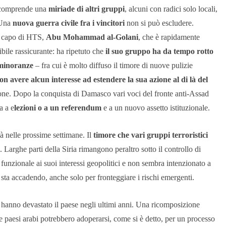
 comprende una
miriade di altri gruppi
, alcuni con radici solo locali,
 Una
nuova guerra civile fra i vincitori
non si può escludere.
il capo di HTS,
Abu Mohammad al-Golani
, che è rapidamente
sibile rassicurante: ha ripetuto che
il suo gruppo ha da tempo rotto
 minoranze
– fra cui è molto diffuso il timore di nuove pulizie
n avere alcun interesse ad estendere la sua azione al di là del
gione. Dopo la conquista di Damasco vari voci del fronte anti-Assad
a a e
lezioni o a un referendum
e a un nuovo assetto istituzionale.
à nelle prossime settimane. Il
timore che vari gruppi terroristici
. Larghe parti della Siria rimangono peraltro sotto il controllo di
io funzionale ai suoi interessi geopolitici e non sembra intenzionato a
 sta accadendo, anche solo per fronteggiare i rischi emergenti.
hanno devastato il paese negli ultimi anni. Una ricomposizione
e paesi arabi potrebbero adoperarsi, come si è detto, per un processo