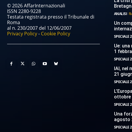
La crisi 
© 2026 AffarInternazionali
Bretagn
ISSN 2280-9228
ANALISI
Ri
Testata registrata presso il Tribunale di
Roma
Un compi
al n. 230/2007 del 12/06/2007
internaz
Privacy Policy
-
Cookie Policy
SPECIALE 2
Ue: una 
1 febbr
SPECIALE 2
IAI, nel
21 giug
SPECIALE 2
L’Europ
ottobre
SPECIALE 2
Una forz
agosto 
SPECIALE 2