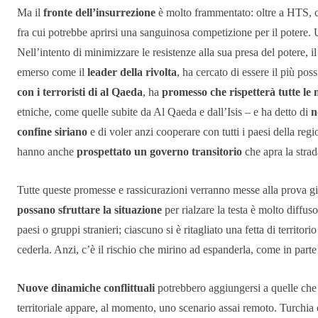
Ma il
fronte dell’insurrezione
è molto frammentato: oltre a HTS,
fra cui potrebbe aprirsi una sanguinosa competizione per il potere.
Nell’intento di minimizzare le resistenze alla sua presa del potere, 
emerso come il
leader della rivolta
, ha cercato di essere il più pos
con i terroristi di al Qaeda
, ha
promesso che rispetterà tutte le
etniche, come quelle subite da Al Qaeda e dall’Isis – e ha detto di
no
confine siriano
e di voler anzi cooperare con tutti i paesi della re
hanno anche
prospettato un governo transitorio
che apra la strad
Tutte queste promesse e rassicurazioni verranno messe alla prova gi
possano sfruttare la situazione
per rialzare la testa è molto diffuso
paesi o gruppi stranieri; ciascuno si è ritagliato una fetta di territor
cederla. Anzi, c’è il rischio che mirino ad espanderla, come in parte
Nuove dinamiche conflittuali
potrebbero aggiungersi a quelle che 
territoriale appare, al momento, uno scenario assai remoto. Turchia 