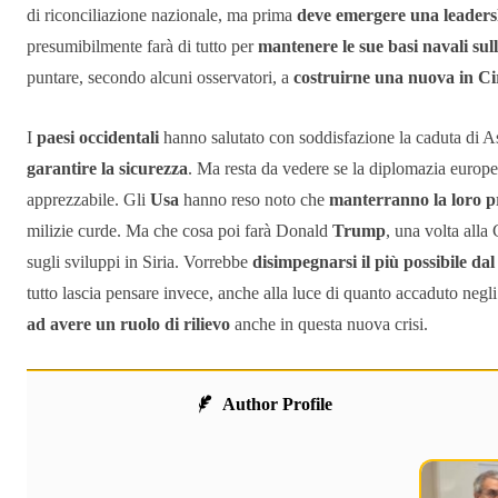
di riconciliazione nazionale, ma prima
deve emergere una leaders
presumibilmente farà di tutto per
mantenere le sue basi navali sull
puntare, secondo alcuni osservatori, a
costruirne una nuova in Ci
I
paesi occidentali
hanno salutato con soddisfazione la caduta di Ass
garantire la sicurezza
. Ma resta da vedere se la diplomazia europea
apprezzabile. Gli
Usa
hanno reso noto che
manterranno la loro pr
milizie curde. Ma che cosa poi farà Donald
Trump
, una volta alla
sugli sviluppi in Siria. Vorrebbe
disimpegnarsi il più possibile da
tutto lascia pensare invece, anche alla luce di quanto accaduto negli 
ad avere un ruolo di rilievo
anche in questa nuova crisi.
Author Profile