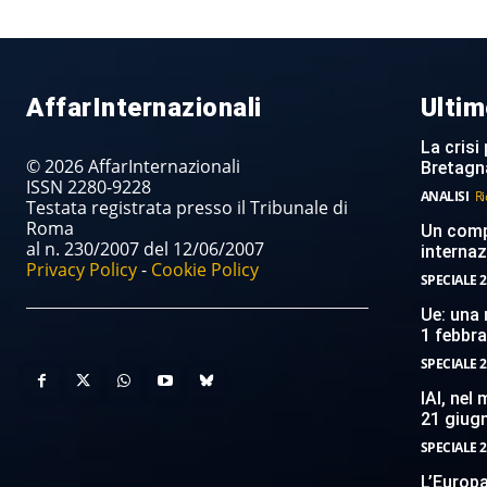
AffarInternazionali
Ultim
La crisi 
© 2026 AffarInternazionali
Bretagn
ISSN 2280-9228
ANALISI
Ri
Testata registrata presso il Tribunale di
Roma
Un compi
al n. 230/2007 del 12/06/2007
internaz
Privacy Policy
-
Cookie Policy
SPECIALE 2
Ue: una 
1 febbr
SPECIALE 2
IAI, nel
21 giug
SPECIALE 2
L’Europ