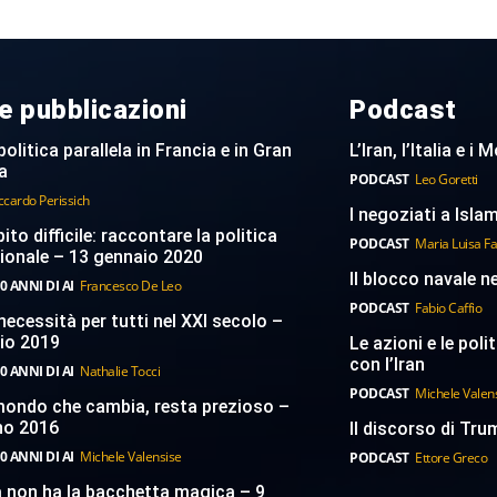
e pubblicazioni
Podcast
politica parallela in Francia e in Gran
L’Iran, l’Italia e i
a
PODCAST
Leo Goretti
ccardo Perissich
I negoziati a Islam
to difficile: raccontare la politica
PODCAST
Maria Luisa F
ionale – 13 gennaio 2020
Il blocco navale n
0 ANNI DI AI
Francesco De Leo
PODCAST
Fabio Caffio
necessità per tutti nel XXI secolo –
aio 2019
Le azioni e le poli
con l’Iran
0 ANNI DI AI
Nathalie Tocci
PODCAST
Michele Valen
 mondo che cambia, resta prezioso –
no 2016
Il discorso di Trum
0 ANNI DI AI
Michele Valensise
PODCAST
Ettore Greco
a non ha la bacchetta magica – 9