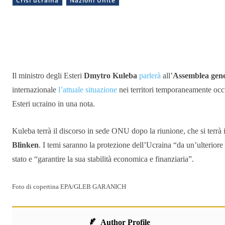
Crisi ucraina
Nazioni Unite
Condividere
Il ministro degli Esteri
Dmytro Kuleba
parlerà
all’
Assemblea gene
internazionale
l’attuale situazione
nei territori temporaneamente occu
Esteri ucraino in una nota.
Kuleba terrà il discorso in sede ONU dopo la riunione, che si terrà 
Blinken
. I temi saranno la protezione dell’Ucraina “da un’ulteriore
stato e “garantire la sua stabilità economica e finanziaria”.
Foto di copertina EPA/GLEB GARANICH
Author Profile