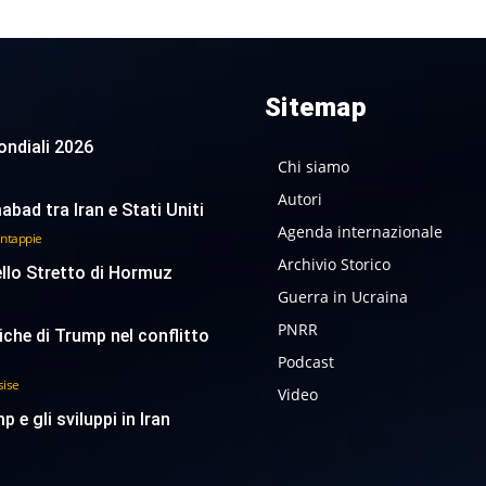
Sitemap
 Mondiali 2026
Chi siamo
Autori
abad tra Iran e Stati Uniti
Agenda internazionale
antappie
Archivio Storico
ello Stretto di Hormuz
Guerra in Ucraina
PNRR
tiche di Trump nel conflitto
Podcast
sise
Video
p e gli sviluppi in Iran