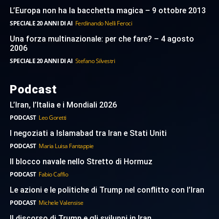
L’Europa non ha la bacchetta magica – 9 ottobre 2013
SPECIALE 20 ANNI DI AI
Ferdinando Nelli Feroci
Una forza multinazionale: per che fare? – 4 agosto
2006
SPECIALE 20 ANNI DI AI
Stefano Silvestri
Podcast
L’Iran, l’Italia e i Mondiali 2026
PODCAST
Leo Goretti
I negoziati a Islamabad tra Iran e Stati Uniti
PODCAST
Maria Luisa Fantappie
Il blocco navale nello Stretto di Hormuz
PODCAST
Fabio Caffio
Le azioni e le politiche di Trump nel conflitto con l’Iran
PODCAST
Michele Valensise
Il discorso di Trump e gli sviluppi in Iran