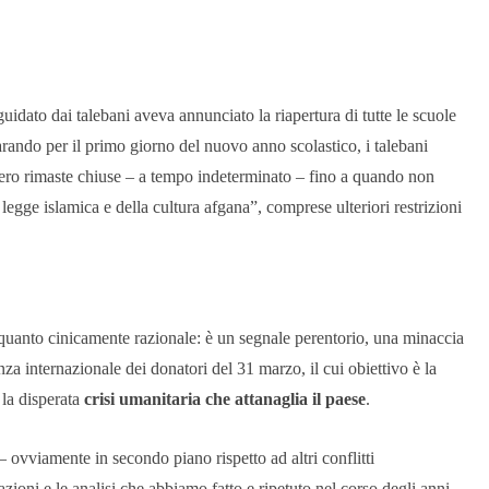
uidato dai talebani aveva annunciato la riapertura di tutte le scuole
rando per il primo giorno del nuovo anno scolastico, i talebani
ero rimaste chiuse – a tempo indeterminato – fino a quando non
 legge islamica e della cultura afgana”, comprese ulteriori restrizioni
e quanto cinicamente razionale: è un segnale perentorio, una minaccia
nza internazionale dei donatori del 31 marzo, il cui obiettivo è la
 la disperata
crisi umanitaria che attanaglia il paese
.
– ovviamente in secondo piano rispetto ad altri conflitti
oni e le analisi che abbiamo fatto e ripetuto nel corso degli anni