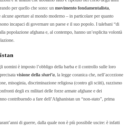
trando per quello che sono: un
movimento fondamentalista
,
 alcune aperture al mondo moderno – in particolare per quanto
sono incapaci di governare un paese e il suo popolo. I talebani “di
 alla popolazione afghana e, al contempo, hanno un’esplicita volontà
olazione.
istan
gli uomini è imposto l’obbligo della barba e il controllo sulle loro
 precisata
visione della
shari’a
, la legge coranica che, nell’accezione
ne, misoginia, discriminazione religiosa (contro gli sciiti), razzismo
nfronti degli ex militari delle forze armate afghane e dei
stanno contribuendo a fare dell’Afghanistan un “non-stato”, prima
rant’anni di guerre, dalla quale non è più possibile uscire: è infatti