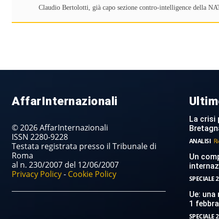
Claudio Bertolotti, già capo sezione contro-intelligence della NA
AffarInternazionali
Ultim
La crisi 
© 2026 AffarInternazionali
Bretagn
ISSN 2280-9228
ANALISI
Ri
Testata registrata presso il Tribunale di
Roma
Un compi
al n. 230/2007 del 12/06/2007
internaz
Privacy Policy
-
Cookie Policy
SPECIALE 2
Ue: una 
1 febbr
SPECIALE 2