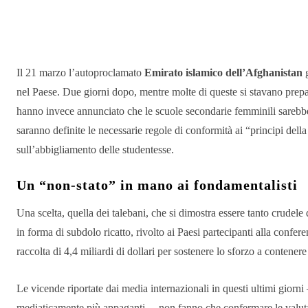
Condividere
Il 21 marzo l’autoproclamato
Emirato islamico dell’Afghanistan
g
nel Paese. Due giorni dopo, mentre molte di queste si stavano prepa
hanno invece annunciato che le scuole secondarie femminili sarebb
saranno definite le necessarie regole di conformità ai “principi della
sull’abbigliamento delle studentesse.
Un “non-stato” in mano ai fondamentalisti
Una scelta, quella dei talebani, che si dimostra essere tanto crudel
in forma di subdolo ricatto, rivolto ai Paesi partecipanti alla confere
raccolta di 4,4 miliardi di dollari per sostenere lo sforzo a contenere
Le vicende riportate dai media internazionali in questi ultimi giorni 
mediaticamente più appaganti – non fanno che confermare le valutazi