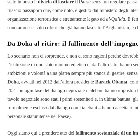
stato imposto il
divieto di lasciare il Paese
senza un regolare passapo
rilascio passaporti che, come noto, è gestito dal ministero degli int
organizzazione terroristica e strettamente legato ad
al-Qa’ida
. E fer
sono ammessi solo coloro che già hanno lasciato l’Afghanistan, e che
Da Doha al ritiro: il fallimento dell’impegn
Lo scenario non ci sorprende, e non ci sono ragioni perché dovrebbe
l’istituzione di uno stato minimo ed etico e, dall’altro lato, hanno
ambizioni e volontà a una platea sempre più stanca di gestire, senza
Doha
, avviati nel 2012 dall’allora presidente
Barack Obama
, con
2021: in ogni fase del dialogo negoziale i talebani hanno imposto i lor
tavolo negoziale sono stati i primi sostenitori e, in ultima battuta, 
formalmente escluso dal dialogo con i talebani – hanno accettato tu
personale statunitense nel Paese).
Oggi siamo qui a prendere atto del
fallimento sostanziale di un 