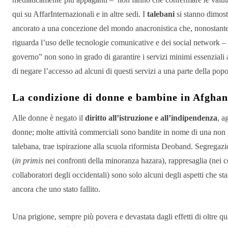
qui su AffarInternazionali e in altre sedi. I
talebani
si stanno dimos
ancorato a una concezione del mondo anacronistica che, nonostante
riguarda l’uso delle tecnologie comunicative e dei social network – 
governo” non sono in grado di garantire i servizi minimi essenziali
di negare l’accesso ad alcuni di questi servizi a una parte della pop
La condizione di donne e bambine in Afghan
Alle donne è negato il
diritto all’istruzione e all’indipendenza
, a
donne; molte attività commerciali sono bandite in nome di una non
talebana, trae ispirazione alla scuola riformista Deoband. Segregazio
(
in primis
nei confronti della minoranza hazara), rappresaglia (nei co
collaboratori degli occidentali) sono solo alcuni degli aspetti che 
ancora che uno stato fallito.
Una prigione, sempre più povera e devastata dagli effetti di oltre qua