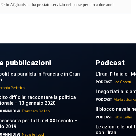
TO in Afghanistan ha prestato servizio nel paese per circa due anni.
e pubblicazioni
Podcast
politica parallela in Francia e in Gran
L’Iran, l’Italia e i
a
PODCAST
Leo Goretti
ccardo Perissich
I negoziati a Islam
to difficile: raccontare la politica
PODCAST
Maria Luisa F
ionale – 13 gennaio 2020
Il blocco navale n
0 ANNI DI AI
Francesco De Leo
PODCAST
Fabio Caffio
necessità per tutti nel XXI secolo –
aio 2019
Le azioni e le poli
con l’Iran
0 ANNI DI AI
Nathalie Tocci