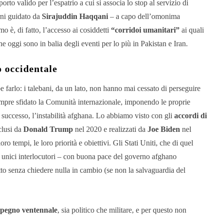
rto valido per l’espatrio a cui si associa lo stop al servizio di
erni guidato da
Sirajuddin Haqqani
– a capo dell’omonima
mo è, di fatto, l’accesso ai cosiddetti
“corridoi umanitari”
ai quali
 oggi sono in balia degli eventi per lo più in Pakistan e Iran.
o occidentale
 farlo: i talebani, da un lato, non hanno mai cessato di perseguire
 sempre sfidato la Comunità internazionale, imponendo le proprie
 successo, l’instabilità afghana. Lo abbiamo visto con gli
accordi di
clusi da
Donald Trump
nel 2020 e realizzati da
Joe Biden
nel
o tempi, le loro priorità e obiettivi. Gli Stati Uniti, che di quel
gli unici interlocutori – con buona pace del governo afghano
tto senza chiedere nulla in cambio (se non la salvaguardia del
impegno ventennale
, sia politico che militare, e per questo non