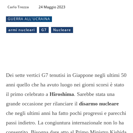
Carlo Trezza
24 Maggio 2023
GUERRA ALL'UCRAINA
armi nucleari
G7
Nucleare
Dei sette vertici G7 tenutisi in Giappone negli ultimi 50
anni quello che ha avuto luogo nei giorni scorsi è stato
il primo celebrato a
Hiroshima
. Sarebbe stata una
grande occasione per rilanciare il
disarmo nucleare
che negli ultimi anni ha fatto pochi progressi e parecchi
passi indietro. La congiuntura internazionale non lo ha
consentito. Bisogna dare atto al Primo Ministro Kishida