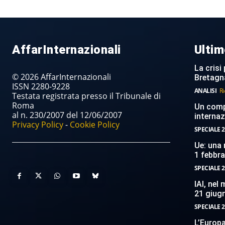
AffarInternazionali
Ultim
La crisi 
© 2026 AffarInternazionali
Bretagn
ISSN 2280-9228
ANALISI
Ri
Testata registrata presso il Tribunale di
Roma
Un compi
al n. 230/2007 del 12/06/2007
internaz
Privacy Policy
-
Cookie Policy
SPECIALE 2
Ue: una 
1 febbr
SPECIALE 2
IAI, nel
21 giug
SPECIALE 2
L’Europ