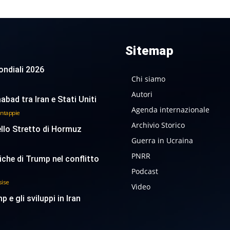
Sitemap
 Mondiali 2026
Chi siamo
Autori
abad tra Iran e Stati Uniti
Agenda internazionale
antappie
Archivio Storico
ello Stretto di Hormuz
Guerra in Ucraina
PNRR
tiche di Trump nel conflitto
Podcast
sise
Video
p e gli sviluppi in Iran