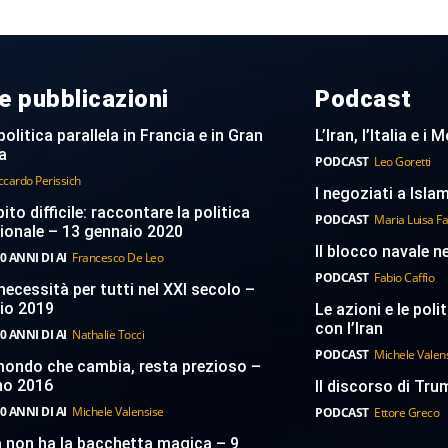
e pubblicazioni
Podcast
politica parallela in Francia e in Gran
L’Iran, l’Italia e i
a
PODCAST
Leo Goretti
ccardo Perissich
I negoziati a Islam
to difficile: raccontare la politica
PODCAST
Maria Luisa F
ionale – 13 gennaio 2020
Il blocco navale n
0 ANNI DI AI
Francesco De Leo
PODCAST
Fabio Caffio
necessità per tutti nel XXI secolo –
aio 2019
Le azioni e le poli
con l’Iran
0 ANNI DI AI
Nathalie Tocci
PODCAST
Michele Valen
 mondo che cambia, resta prezioso –
no 2016
Il discorso di Trum
0 ANNI DI AI
Michele Valensise
PODCAST
Ettore Greco
a non ha la bacchetta magica – 9