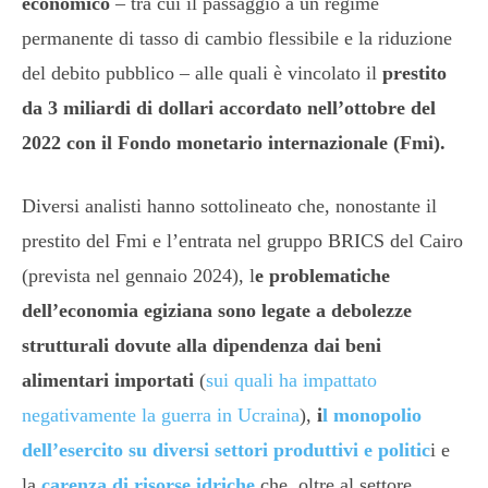
economico
– tra cui il passaggio a un regime
permanente di tasso di cambio flessibile e la riduzione
del debito pubblico – alle quali è vincolato il
prestito
da 3 miliardi di dollari accordato nell’ottobre del
2022 con il Fondo monetario internazionale (Fmi).
Diversi analisti hanno sottolineato che, nonostante il
prestito del Fmi e l’entrata nel gruppo BRICS del Cairo
(prevista nel gennaio 2024), l
e problematiche
dell’economia egiziana sono legate a debolezze
strutturali dovute alla dipendenza dai beni
alimentari importati
(
sui quali ha impattato
negativamente la guerra in Ucraina
),
i
l monopolio
dell’esercito su diversi settori produttivi e politic
i e
la
carenza di risorse idriche
che, oltre al settore