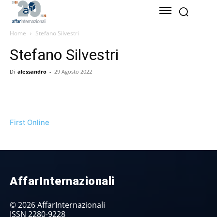
Home
Stefano Silvestri
Stefano Silvestri
Di
alessandro
-
29 Agosto 2022
First Online
AffarInternazionali
© 2026 AffarInternazionali
ISSN 2280-9228