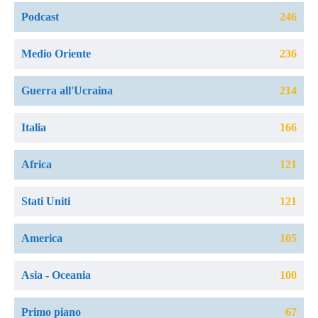
Podcast
246
Medio Oriente
236
Guerra all'Ucraina
214
Italia
166
Africa
121
Stati Uniti
121
America
105
Asia - Oceania
100
Primo piano
67