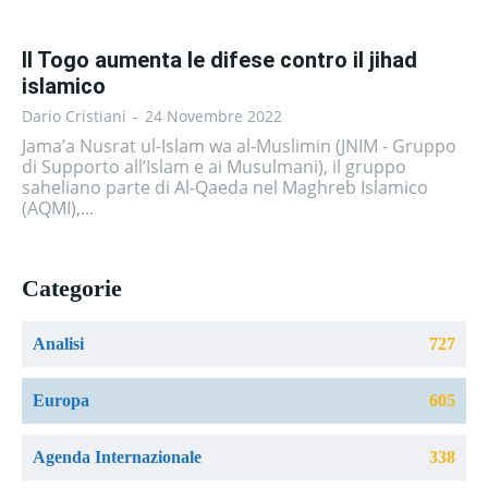
Il Togo aumenta le difese contro il jihad
islamico
Dario Cristiani
-
24 Novembre 2022
Jama’a Nusrat ul-Islam wa al-Muslimin (JNIM - Gruppo
di Supporto all’Islam e ai Musulmani), il gruppo
saheliano parte di Al-Qaeda nel Maghreb Islamico
(AQMI),...
Categorie
Analisi
727
Europa
605
Agenda Internazionale
338