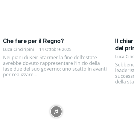
Che fare per il Regno?
Il chi
del pr
Luca Cinciripini
-
14 Ottobre 2025
Luca Cinc
Nei piani di Keir Starmer la fine dell’estate
avrebbe dovuto rappresentare l’inizio della
Sebbene
fase due del suo governo: uno scatto in avanti
leaderis
per realizzare...
successo
della st