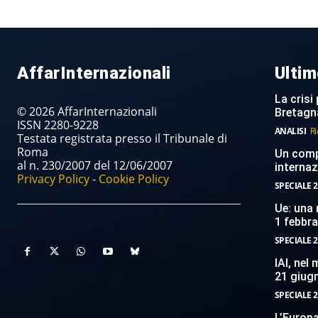
AffarInternazionali
Ultim
La crisi 
© 2026 AffarInternazionali
Bretagn
ISSN 2280-9228
ANALISI
Ri
Testata registrata presso il Tribunale di
Roma
Un compi
al n. 230/2007 del 12/06/2007
internaz
Privacy Policy
-
Cookie Policy
SPECIALE 2
Ue: una 
1 febbr
SPECIALE 2
IAI, nel
21 giug
SPECIALE 2
L’Europ