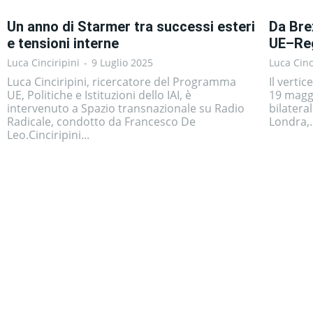
Un anno di Starmer tra successi esteri
Da Brex
e tensioni interne
UE–Reg
Luca Cinciripini
-
9 Luglio 2025
Luca Cinc
Luca Cinciripini, ricercatore del Programma
Il verti
UE, Politiche e Istituzioni dello IAI, è
19 maggi
intervenuto a Spazio transnazionale su Radio
bilateral
Radicale, condotto da Francesco De
Londra,.
Leo.Cinciripini...