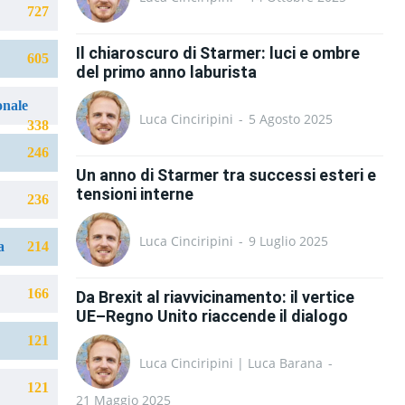
727
Il chiaroscuro di Starmer: luci e ombre
605
del primo anno laburista
onale
Luca Cinciripini
-
5 Agosto 2025
338
246
Un anno di Starmer tra successi esteri e
tensioni interne
236
Luca Cinciripini
-
9 Luglio 2025
a
214
166
Da Brexit al riavvicinamento: il vertice
UE–Regno Unito riaccende il dialogo
121
Luca Cinciripini | Luca Barana
-
121
21 Maggio 2025