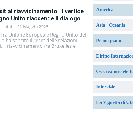
America
it al riavvicinamento: il vertice
no Unito riaccende il dialogo
Asia - Oceania
iripini
-
21 Maggio 2025
ce fra Unione Europea e Regno Unito del
o ha sancito il reset delle relazioni
Primo piano
i. Il riavvicinamento fra Bruxelles e
..
Diritto Internazio
Osservatorio elett
Interviste
La Vignetta di Ub