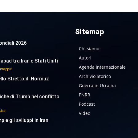
Sitemap
 Mondiali 2026
Chi siamo
Autori
abad tra Iran e Stati Uniti
Agenda internazionale
antappie
Archivio Storico
ello Stretto di Hormuz
Guerra in Ucraina
PNRR
tiche di Trump nel conflitto
Podcast
sise
Video
p e gli sviluppi in Iran