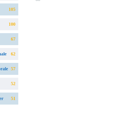
105
100
67
nale
62
orale
57
52
er
51