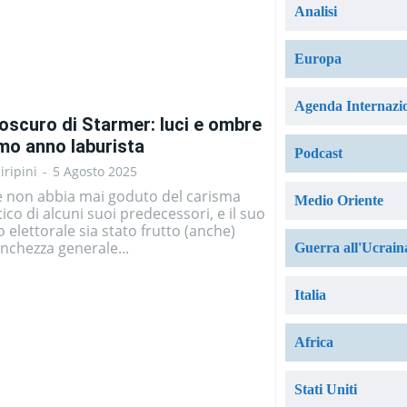
Analisi
Europa
Agenda Internazi
aroscuro di Starmer: luci e ombre
imo anno laburista
Podcast
iripini
-
5 Agosto 2025
 non abbia mai goduto del carisma
Medio Oriente
tico di alcuni suoi predecessori, e il suo
 elettorale sia stato frutto (anche)
anchezza generale...
Guerra all'Ucrain
Italia
Africa
Stati Uniti