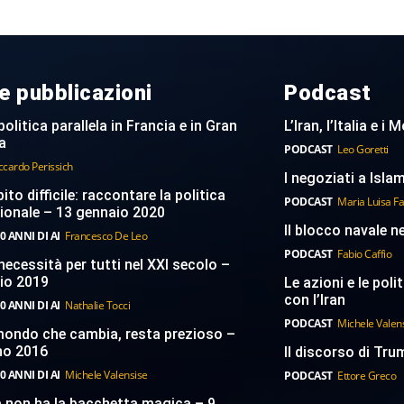
e pubblicazioni
Podcast
politica parallela in Francia e in Gran
L’Iran, l’Italia e i
a
PODCAST
Leo Goretti
ccardo Perissich
I negoziati a Islam
to difficile: raccontare la politica
PODCAST
Maria Luisa F
ionale – 13 gennaio 2020
Il blocco navale n
0 ANNI DI AI
Francesco De Leo
PODCAST
Fabio Caffio
necessità per tutti nel XXI secolo –
aio 2019
Le azioni e le poli
con l’Iran
0 ANNI DI AI
Nathalie Tocci
PODCAST
Michele Valen
 mondo che cambia, resta prezioso –
no 2016
Il discorso di Trum
0 ANNI DI AI
Michele Valensise
PODCAST
Ettore Greco
a non ha la bacchetta magica – 9