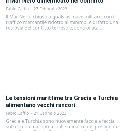
Il Mar Nero dimenticato nel conflitto
Fabio Caffio
-
27 Febbraio 2023
Il Mar Nero, chiuso a qualsiasi nave militare, con il
traffico mercantile ridotto al minimo, è di fatto una
retrovia del conflitto terrestre, controllata...
Le tensioni marittime tra Grecia e Turchia
alimentano vecchi rancori
Fabio Caffio
-
21 Gennaio 2023
Grecia e Turchia sono nuovamente faccia a faccia
sulla scena marittima: dalle minacce del presidente