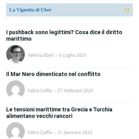
La Vignetta di Uber
51
I pushback sono legittimi? Cosa dice il diritto
marittimo
Valeria Eboli
-
6 Luglio 2023
Il Mar Nero dimenticato nel conflitto
Fabio Caffio
-
27 Febbraio 2023
Le tensioni marittime tra Grecia e Turchia
alimentano vecchi rancori
Fabio Caffio
-
21 Gennaio 2023