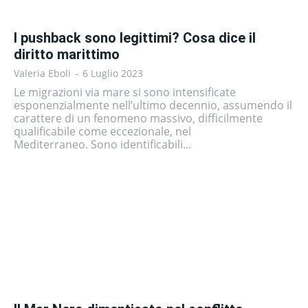
I pushback sono legittimi? Cosa dice il
diritto marittimo
Valeria Eboli
-
6 Luglio 2023
Le migrazioni via mare si sono intensificate
esponenzialmente nell’ultimo decennio, assumendo il
carattere di un fenomeno massivo, difficilmente
qualificabile come eccezionale, nel
Mediterraneo. Sono identificabili...