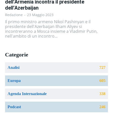
dell’Armenia incontra il presidente
dell’Azerbaijan
Redazione
-
23 Maggio 2023
Il primo ministro armeno Nikol Pashinyan e il
presidente dell'Azerbaijan Ilham Aliyev si
incontreranno a Mosca insieme a Vladimir Putin,
nell'ambito di un incontro...
Categorie
Analisi
727
Europa
605
Agenda Internazionale
338
Podcast
246