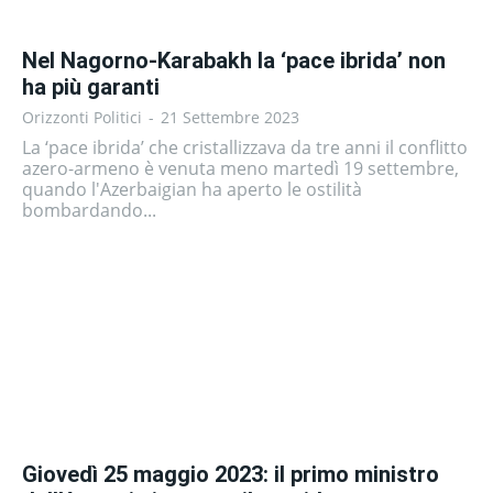
Nel Nagorno-Karabakh la ‘pace ibrida’ non
ha più garanti
Orizzonti Politici
-
21 Settembre 2023
La ‘pace ibrida’ che cristallizzava da tre anni il conflitto
azero-armeno è venuta meno martedì 19 settembre,
quando l'Azerbaigian ha aperto le ostilità
bombardando...
Giovedì 25 maggio 2023: il primo ministro