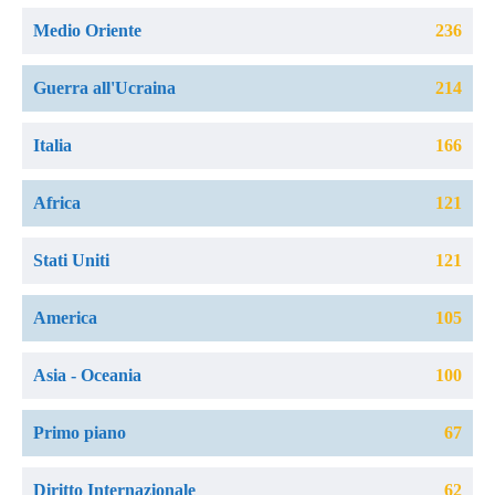
Medio Oriente
236
Guerra all'Ucraina
214
Italia
166
Africa
121
Stati Uniti
121
America
105
Asia - Oceania
100
Primo piano
67
Diritto Internazionale
62