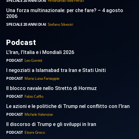
SPECIALE 20 ANNI DI AI
Ferdinando Nelli Feroci
Una forza multinazionale: per che fare? – 4 agosto
2006
SPECIALE 20 ANNI DI AI
Stefano Silvestri
Podcast
L’Iran, l’Italia e i Mondiali 2026
PODCAST
Leo Goretti
I negoziati a Islamabad tra Iran e Stati Uniti
PODCAST
Maria Luisa Fantappie
Il blocco navale nello Stretto di Hormuz
PODCAST
Fabio Caffio
Le azioni e le politiche di Trump nel conflitto con l’Iran
PODCAST
Michele Valensise
Il discorso di Trump e gli sviluppi in Iran
PODCAST
Ettore Greco