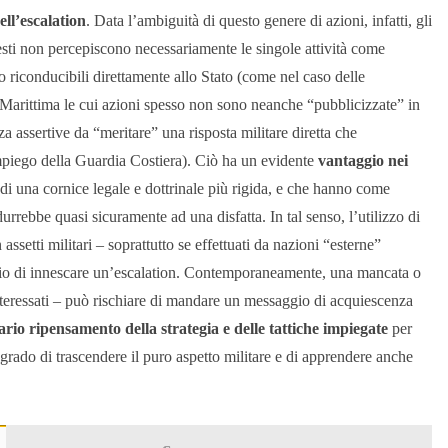
ell’escalation
. Data l’ambiguità di questo genere di azioni, infatti, gli
sti non percepiscono necessariamente le singole attività come
o riconducibili direttamente allo Stato (come nel caso delle
a Marittima le cui azioni spesso non sono neanche “pubblicizzate” in
anza assertive da “meritare” una risposta militare diretta che
impiego della Guardia Costiera). Ciò ha un evidente
vantaggio nei
 di una cornice legale e dottrinale più rigida, e che hanno come
rrebbe quasi sicuramente ad una disfatta. In tal senso, l’utilizzo di
setti militari – soprattutto se effettuati da nazioni “esterne”
rischio di innescare un’escalation. Contemporaneamente, una mancata o
 interessati – può rischiare di mandare un messaggio di acquiescenza
ario
ripensamento della strategia e delle tattiche impiegate
per
grado di trascendere il puro aspetto militare e di apprendere anche