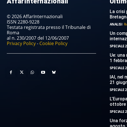
AffarInternazionali
Ultim
La crisi 
© 2026 AffarInternazionali
Bretagn
ISSN 2280-9228
ANALISI
Ri
Testata registrata presso il Tribunale di
Roma
Un compi
al n. 230/2007 del 12/06/2007
internaz
Privacy Policy
-
Cookie Policy
SPECIALE 2
Ue: una 
1 febbr
SPECIALE 2
IAI, nel
21 giug
SPECIALE 2
L’Europ
ottobre
SPECIALE 2
Una forz
agosto 