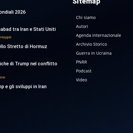
Sitemap
 Mondiali 2026
Chi siamo
Autori
abad tra Iran e Stati Uniti
Agenda internazionale
antappie
Archivio Storico
ello Stretto di Hormuz
Guerra in Ucraina
PNRR
tiche di Trump nel conflitto
Podcast
sise
Video
p e gli sviluppi in Iran