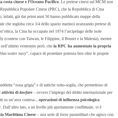
la costa cinese e l’Oceano Pacifico
. Le pretese cinesi sul MCM non
a la Repubblica Popolare Cinese (PRC), che la Repubblica di Cina
, infatti, già dai primi anni 50 hanno pubblicato mappe della
eale che ingloba circa 3/4 dello spazio marino) avanzando pretese di
st’ottica, la Cina ha occupato nel 1974 l’arcipelago delle isole
ly (contese con Taiwan, le Filippine, il Brunei e la Malesia), mentre
o nell’ultimo ventennio però, che
la RPC ha aumentato la propria
blue-water navy
”, capace di proiettare potenza ben oltre le proprie
siddetta “zona grigia” e di tattiche sotto-soglia, che permettono di
e attività di
lawfare
– ovvero l’impiego del diritto internazionale per
itti su un’area contesa–,
operazioni di influenza psicologica
r
. Dall’altro lato, a un livello più apertamente conflittuale, vi è
zia Marittima Cinese
– una serie di forze paramilitari che agisce con