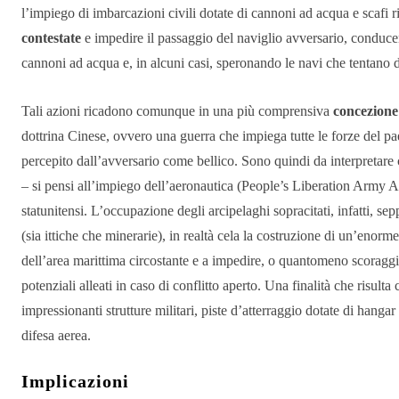
l’impiego di imbarcazioni civili dotate di cannoni ad acqua e scafi 
contestate
e impedire il passaggio del naviglio avversario, conduce
cannoni ad acqua e, in alcuni casi, speronando le navi che tentano di
Tali azioni ricadono comunque in una più comprensiva
concezione 
dottrina Cinese, ovvero una guerra che impiega tutte le forze del p
percepito dall’avversario come bellico. Sono quindi da interpretare 
– si pensi all’impiego dell’aeronautica (People’s Liberation Army Ai
statunitensi. L’occupazione degli arcipelaghi sopracitati, infatti, sep
(sia ittiche che minerarie), in realtà cela la costruzione di un’enor
dell’area marittima circostante e a impedire, o quantomeno scoraggi
potenziali alleati in caso di conflitto aperto. Una finalità che risulta
impressionanti strutture militari, piste d’atterraggio dotate di hangar
difesa aerea.
Implicazioni