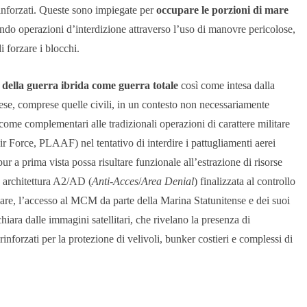
rinforzati. Queste sono impiegate per
occupare le porzioni di mare
ndo operazioni d’interdizione attraverso l’uso di manovre pericolose,
 forzare i blocchi.
della guerra ibrida come guerra totale
così come intesa dalla
aese, comprese quelle civili, in un contesto non necessariamente
come complementari alle tradizionali operazioni di carattere militare
r Force, PLAAF) nel tentativo di interdire i pattugliamenti aerei
pur a prima vista possa risultare funzionale all’estrazione di risorse
me architettura A2/AD (
Anti-Acces
/
Area Denial
) finalizzata al controllo
are, l’accesso al MCM da parte della Marina Statunitense e dei suoi
 chiara dalle immagini satellitari, che rivelano la presenza di
 rinforzati per la protezione di velivoli, bunker costieri e complessi di