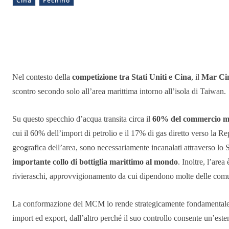
Cina
Pechino
Condividere
Nel contesto della
competizione tra Stati Uniti e Cina
, il
Mar Cin
scontro secondo solo all’area marittima intorno all’isola di Taiwan.
Su questo specchio d’acqua transita circa il
60% del commercio ma
cui il 60% dell’import di petrolio e il 17% di gas diretto verso la 
geografica dell’area, sono necessariamente incanalati attraverso lo 
importante collo di bottiglia marittimo al mondo
. Inoltre, l’are
rivieraschi, approvvigionamento da cui dipendono molte delle comun
La conformazione del MCM lo rende strategicamente fondamentale p
import ed export, dall’altro perché il suo controllo consente un’est