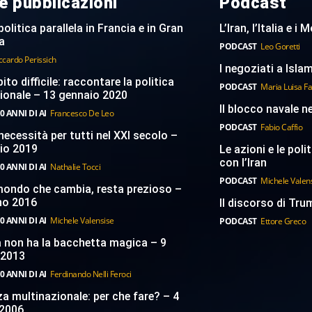
e pubblicazioni
Podcast
politica parallela in Francia e in Gran
L’Iran, l’Italia e i
a
PODCAST
Leo Goretti
ccardo Perissich
I negoziati a Islam
to difficile: raccontare la politica
PODCAST
Maria Luisa F
ionale – 13 gennaio 2020
Il blocco navale n
0 ANNI DI AI
Francesco De Leo
PODCAST
Fabio Caffio
necessità per tutti nel XXI secolo –
aio 2019
Le azioni e le poli
con l’Iran
0 ANNI DI AI
Nathalie Tocci
PODCAST
Michele Valen
 mondo che cambia, resta prezioso –
no 2016
Il discorso di Trum
0 ANNI DI AI
Michele Valensise
PODCAST
Ettore Greco
a non ha la bacchetta magica – 9
 2013
0 ANNI DI AI
Ferdinando Nelli Feroci
a multinazionale: per che fare? – 4
2006