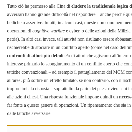
Tutto ciò ha permesso alla Cina di
eludere la tradizionale logica d
avversari hanno grande difficoltà nel rispondere – anche perché que
belliche o assertive. Infatti, in alcuni casi, queste non sono nemmen
operazioni di
cognitive warfare
e cyber, o delle azioni della Milizi
patria). In altri casi invece, tali attività non risultano essere abbast
rischierebbe di sfociare in un conflitto aperto (come nel caso dell’
confronti di attori più deboli
e/o di attori che agiscono all’interno
interesse primario lo scongiuramento di un conflitto aperto che condu
tattiche convenzionali – ad esempio il pattugliamento del MCM con as
all’area, può sortire un effetto limitato, se non contrario, con il 
troppo limitata risposta – soprattutto da parte dei paesi rivieraschi
alle azioni cinesi. Una risposta funzionale impone quindi un
necess
far fonte a questo genere di operazioni. Un ripensamento che sia in 
dalle tattiche avversarie.