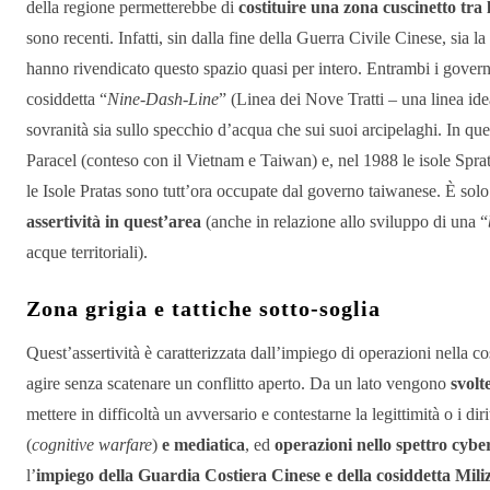
della regione permetterebbe di
costituire una zona cuscinetto tra 
sono recenti. Infatti, sin dalla fine della Guerra Civile Cinese, si
hanno rivendicato questo spazio quasi per intero. Entrambi i governi
cosiddetta “
Nine-Dash-Line
” (Linea dei Nove Tratti – una linea id
sovranità sia sullo specchio d’acqua che sui suoi arcipelaghi. In que
Paracel (conteso con il Vietnam e Taiwan) e, nel 1988 le isole Sprat
le Isole Pratas sono tutt’ora occupate dal governo taiwanese. È sol
assertività in quest’area
(anche in relazione allo sviluppo di una “
acque territoriali).
Zona grigia e tattiche sotto-soglia
Quest’assertività è caratterizzata dall’impiego di operazioni nella co
agire senza scatenare un conflitto aperto. Da un lato vengono
svolt
mettere in difficoltà un avversario e contestarne la legittimità o i dir
(
cognitive warfare
)
e mediatica
, ed
operazioni nello spettro cybe
l’
impiego della Guardia Costiera Cinese e della cosiddetta Mili