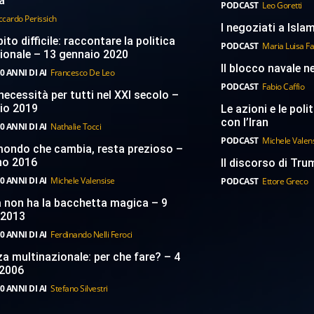
a
PODCAST
Leo Goretti
ccardo Perissich
I negoziati a Islam
to difficile: raccontare la politica
PODCAST
Maria Luisa F
ionale – 13 gennaio 2020
Il blocco navale n
0 ANNI DI AI
Francesco De Leo
PODCAST
Fabio Caffio
necessità per tutti nel XXI secolo –
aio 2019
Le azioni e le poli
con l’Iran
0 ANNI DI AI
Nathalie Tocci
PODCAST
Michele Valen
 mondo che cambia, resta prezioso –
no 2016
Il discorso di Trum
0 ANNI DI AI
Michele Valensise
PODCAST
Ettore Greco
a non ha la bacchetta magica – 9
 2013
0 ANNI DI AI
Ferdinando Nelli Feroci
a multinazionale: per che fare? – 4
2006
0 ANNI DI AI
Stefano Silvestri