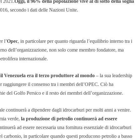
el 2021.
Oggi, il 96% della popolazione vive al di sotto della soglia
2016, secondo i dati delle Nazioni Unite.
r l’
Opec
, in particolare per quanto riguarda l’equilibrio interno tra i
nterno dell’organizzazione, non solo come membro fondatore, ma
trolifera internazionale.
 il Venezuela era il terzo produttore al mondo
– la sua leadership
 per raggiungere il consenso tra i membri dell’OPEC. Ciò ha
chie del Golfo Persico e il resto dei membri dell’organizzazione.
le continuerà a dipendere dagli idrocarburi per molti anni a venire.
omia verde,
la produzione di petrolio continuerà ad essere
ontinuerà ad essere necessaria una fornitura essenziale di idrocarburi
 del carbonio, in particolare quando questi producono petrolio a basso