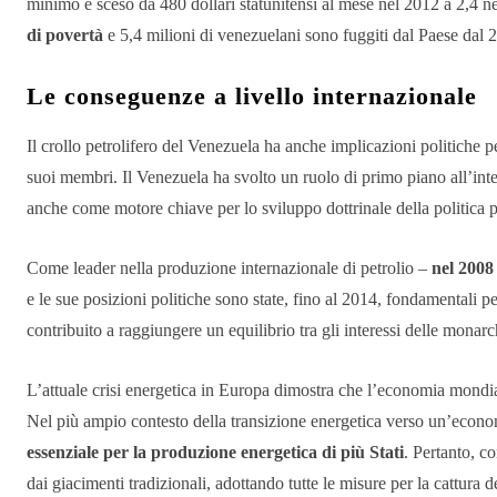
minimo è sceso da 480 dollari statunitensi al mese nel 2012 a 2,4 n
di povertà
e 5,4 milioni di venezuelani sono fuggiti dal Paese dal 
Le conseguenze a livello internazionale
Il crollo petrolifero del Venezuela ha anche implicazioni politiche pe
suoi membri. Il Venezuela ha svolto un ruolo di primo piano all’i
anche come motore chiave per lo sviluppo dottrinale della politica pe
Come leader nella produzione internazionale di petrolio –
nel 2008
e le sue posizioni politiche sono state, fino al 2014, fondamentali
contribuito a raggiungere un equilibrio tra gli interessi delle monar
L’attuale crisi energetica in Europa dimostra che l’economia mondia
Nel più ampio contesto della transizione energetica verso un’econ
essenziale per la produzione energetica di più Stati
. Pertanto, c
dai giacimenti tradizionali, adottando tutte le misure per la cattura