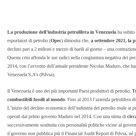
Condividere
La produzione dell’industria petrolifera in Venezuela
ha subito 
esportatori di petrolio (
Opec
) dimostra che,
a settembre 2021, la p
declino pari a 2 milioni e mezzo di barili al giorno – una contrazio
Questa crisi affonda le sue radici nella congiuntura negativa dei prez
2014, con l’avvento dell’attuale presidente Nicolas Maduro, che han
Venezuela S.A’s (Pdvsa).
Il Venezuela è uno dei più importanti Paesi produttori di petrolio.
Tr
combustibili fossili al mondo
. Fino al 2013 l’azienda petrolifera d
L’inizio del declino economico dell’industria del petrolio risale ai
operati dal primo governo Maduro nel 2014. Con una stima di
circ
successivamente sostituita con personalità politiche vicine al governo
il governo non pubblica più il Financial Audit Report di Pdvsa, né pr