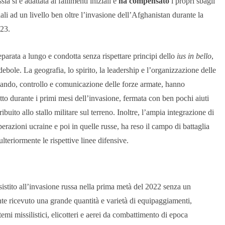
ia si è adattata ai fallimenti iniziali e
ha compensato
i propri sbagli
li ad un livello ben oltre l’invasione dell’Afghanistan durante la
023.
eparata a lungo e condotta senza rispettare principi dello
ius in bello
,
bole. La geografia, lo spirito, la leadership e l’organizzazione delle
comando, controllo e comunicazione delle forze armate, hanno
tto durante i primi mesi dell’invasione, fermata con ben pochi aiuti
buito allo stallo militare sul terreno. Inoltre, l’ampia integrazione di
perazioni ucraine e poi in quelle russe, ha reso il campo di battaglia
lteriormente le rispettive linee difensive.
sistito all’invasione russa nella prima metà del 2022 senza un
ente ricevuto una grande quantità e varietà di equipaggiamenti,
stemi missilistici, elicotteri e aerei da combattimento di epoca