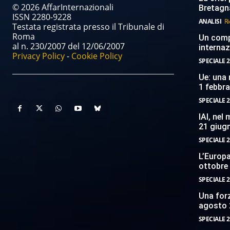
© 2026 AffarInternazionali
Bretagn
ISSN 2280-9228
ANALISI
Ri
Testata registrata presso il Tribunale di
Roma
Un compi
al n. 230/2007 del 12/06/2007
internaz
Privacy Policy
-
Cookie Policy
SPECIALE 2
Ue: una 
1 febbr
SPECIALE 2
IAI, nel
21 giug
SPECIALE 2
L’Europ
ottobre
SPECIALE 2
Una forz
agosto 
SPECIALE 2