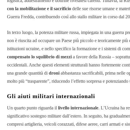
logistica, addestramento e dottrine rivelatesi carenti. Tuttavia, la Russ
con la mobilitazione e il sacrificio
delle sue risorse umane e materia
Guerra Fredda, contribuendo così allo stallo militare in corso dal 2
In terzo luogo, la potenza militare russa, impiegata in una guerra pr
non è riuscita ad occupare un Paese più piccolo e teoricamente più de
istituzioni ucraine, e nello specifico la formazione e i sistemi di 
compensato lo squilibrio di mezzi
a favore della Russia – soprattu
occidentali. Anche questi elementi strutturali hanno fortemente contri
una grande quantità di
droni
abbastanza sacrificabili, prima nelle o
molto più “trasparente”, riducendo l’effetto sorpresa e potenziando u
Gli aiuti militari internazionali
Un quarto punto riguarda il
livello internazionale
. L’Ucraina ha re
significativo sostegno militare dall’estero. In seguito, ha gradualm
compresi artiglieria, veicoli corazzati, difese aeree, carri armati e si