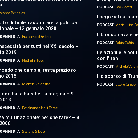
a
PODCAST
Leo Goretti
ccardo Perissich
I negoziati a Islam
to difficile: raccontare la politica
PODCAST
Maria Luisa F
ionale – 13 gennaio 2020
Il blocco navale n
0 ANNI DI AI
Francesco De Leo
PODCAST
Fabio Caffio
necessità per tutti nel XXI secolo –
aio 2019
Le azioni e le poli
con l’Iran
0 ANNI DI AI
Nathalie Tocci
PODCAST
Michele Valen
 mondo che cambia, resta prezioso –
no 2016
Il discorso di Trum
0 ANNI DI AI
Michele Valensise
PODCAST
Ettore Greco
a non ha la bacchetta magica – 9
 2013
0 ANNI DI AI
Ferdinando Nelli Feroci
a multinazionale: per che fare? – 4
2006
0 ANNI DI AI
Stefano Silvestri