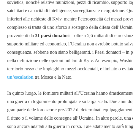
sovietica, nonché relative munizioni, pezzi di ricambio, supporto lo
satellitari e capacità di intelligence, sorveglianza e ricognizione. Qu
inferiori alle richieste di Kyiv, mentre l’eterogeneità dei mezzi prove
complesso si tratta di uno sforzo a sostegno della difesa dell’Ucrai
provenienti da
31 paesi donatori
– oltre a 5,6 miliardi di euro stan
supporto militare ed economico, l’Ucraina non avrebbe potuto salvare
conseguenza, sebbene non siano belligeranti, i Paesi donatori – in 
nella definizione delle opzioni militari di Kyiv. Ad esempio, Washin
territorio russo che impieghino mezzi occidentali, e limitato o evita
un’escalation
tra Mosca e la Nato.
In quinto luogo, le forniture militari all’Ucraina hanno drasticamen
una guerra di logoramento prolungata e su larga scala. Due anni dopo
gran parte delle loro scorte pre-2022 di determinati equipaggiamenti
il ritmo o il volume delle consegne all’Ucraina. In altre parole, una
sono ancora adattati alla guerra in corso. Tale adattamento sarà lungo