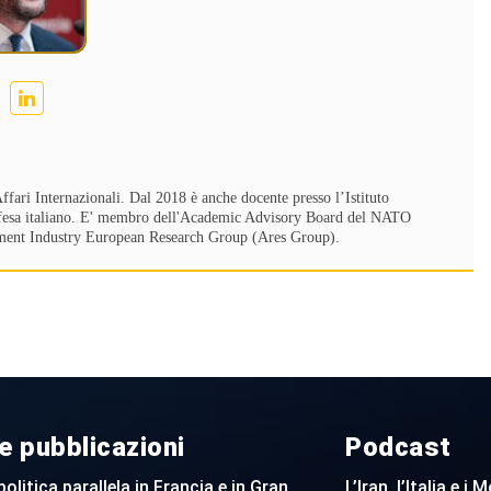
ffari Internazionali. Dal 2018 è anche docente presso l’Istituto
Difesa italiano. E' membro dell'Academic Advisory Board del NATO
mament Industry European Research Group (Ares Group).
e pubblicazioni
Podcast
politica parallela in Francia e in Gran
L’Iran, l’Italia e i