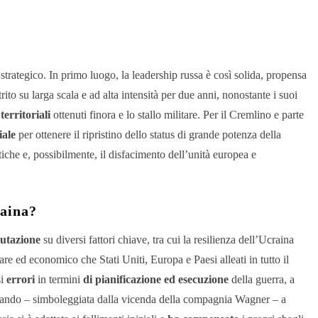
 strategico. In primo luogo, la leadership russa è così solida, propensa
rito su larga scala e ad alta intensità per due anni, nonostante i suoi
territoriali
ottenuti finora e lo stallo militare. Per il Cremlino e parte
iale
per ottenere il ripristino dello status di grande potenza
della
tiche e, possibilmente, il disfacimento dell’unità europea e
raina?
lutazione
su diversi fattori chiave, tra cui la resilienza dell’Ucraina
are ed economico che Stati Uniti, Europa e Paesi alleati in tutto il
si
errori
in termini
di pianificazione ed esecuzione
della guerra, a
 comando – simboleggiata dalla vicenda della compagnia Wagner – a