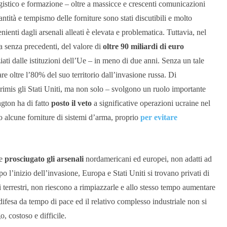
gistico e formazione – oltre a massicce e crescenti comunicazioni
antità e tempismo delle forniture sono stati discutibili e molto
nienti dagli arsenali alleati è elevata e problematica. Tuttavia, nel
na senza precedenti, del valore di
oltre 90 miliardi di euro
ziati dalle istituzioni dell’Ue – in meno di due anni. Senza un tale
 oltre l’80% del suo territorio dall’invasione russa. Di
primis gli Stati Uniti, ma non solo – svolgono un ruolo importante
gton ha di fatto
posto il veto
a significative operazioni ucraine nel
to alcune forniture di sistemi d’arma, proprio
per evitare
te
prosciugato gli arsenali
nordamericani ed europei, non adatti ad
 l’inizio dell’invasione, Europa e Stati Uniti si trovano privati di
 terrestri, non riescono a rimpiazzarle e allo stesso tempo aumentare
 difesa da tempo di pace ed il relativo complesso industriale non si
, costoso e difficile.