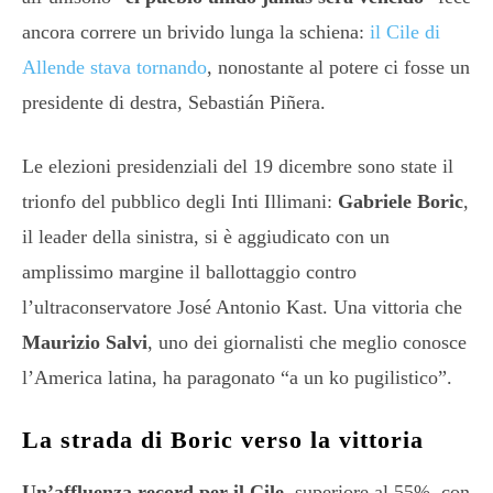
ancora correre un brivido lunga la schiena:
il Cile di
Allende stava tornando
, nonostante al potere ci fosse un
presidente di destra, Sebastián Piñera.
Le elezioni presidenziali del 19 dicembre sono state il
trionfo del pubblico degli Inti Illimani:
Gabriele Boric
,
il leader della sinistra, si è aggiudicato con un
amplissimo margine il ballottaggio contro
l’ultraconservatore José Antonio Kast. Una vittoria che
Maurizio Salvi
, uno dei giornalisti che meglio conosce
l’America latina, ha paragonato “a un ko pugilistico”.
La strada di Boric verso la vittoria
Un’affluenza record per il Cile
, superiore al 55%, con