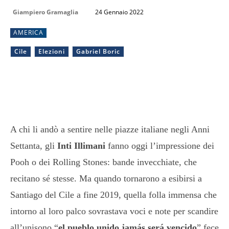
Giampiero Gramaglia
24 Gennaio 2022
AMERICA
Cile
Elezioni
Gabriel Boric
A chi li andò a sentire nelle piazze italiane negli Anni
Settanta, gli
Inti Illimani
fanno oggi l’impressione dei
Pooh o dei Rolling Stones: bande invecchiate, che
recitano sé stesse. Ma quando tornarono a esibirsi a
Santiago del Cile a fine 2019, quella folla immensa che
intorno al loro palco sovrastava voci e note per scandire
all’unisono “
el pueblo unido jamás será vencido
” fece