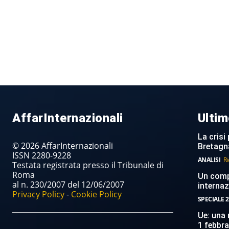
AffarInternazionali
Ultim
La crisi 
© 2026 AffarInternazionali
Bretagn
ISSN 2280-9228
ANALISI
Ri
Testata registrata presso il Tribunale di
Roma
Un compi
al n. 230/2007 del 12/06/2007
internaz
Privacy Policy
-
Cookie Policy
SPECIALE 2
Ue: una 
1 febbr