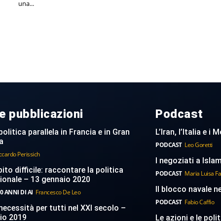
una...
e pubblicazioni
Podcast
politica parallela in Francia e in Gran
L’Iran, l’Italia e i
a
PODCAST
Leo Goretti
ccardo Perissich
I negoziati a Islam
to difficile: raccontare la politica
PODCAST
Maria Luisa F
ionale – 13 gennaio 2020
Il blocco navale n
0 ANNI DI AI
Francesco De Leo
PODCAST
Fabio Caffio
necessità per tutti nel XXI secolo –
aio 2019
Le azioni e le poli