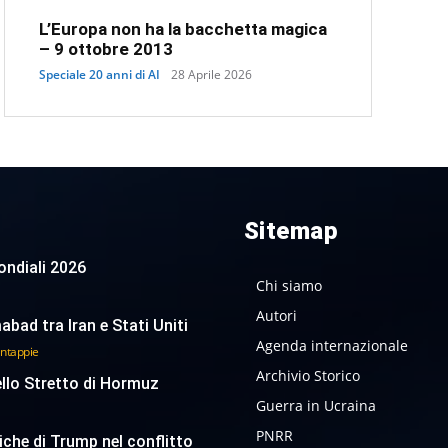
L’Europa non ha la bacchetta magica
– 9 ottobre 2013
Speciale 20 anni di AI
28 Aprile 2026
Sitemap
 Mondiali 2026
Chi siamo
Autori
abad tra Iran e Stati Uniti
Agenda internazionale
antappie
Archivio Storico
ello Stretto di Hormuz
Guerra in Ucraina
PNRR
tiche di Trump nel conflitto