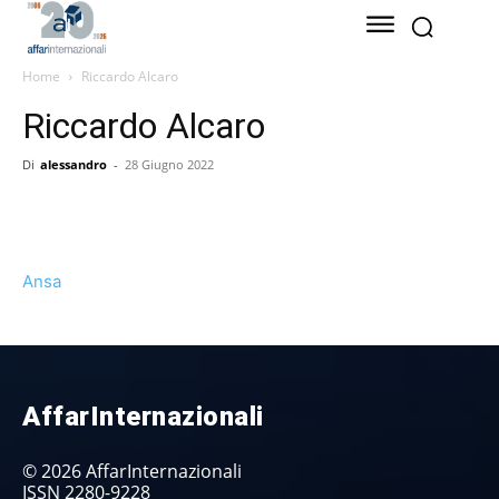
Home
Riccardo Alcaro
Riccardo Alcaro
Di
alessandro
-
28 Giugno 2022
Ansa
AffarInternazionali
© 2026 AffarInternazionali
ISSN 2280-9228