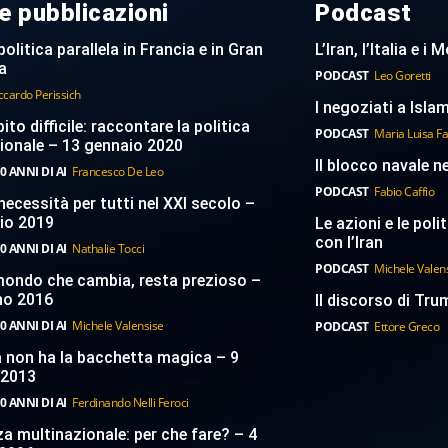
e pubblicazioni
Podcast
politica parallela in Francia e in Gran
L’Iran, l’Italia e i
a
PODCAST
Leo Goretti
ccardo Perissich
I negoziati a Islam
to difficile: raccontare la politica
PODCAST
Maria Luisa F
ionale – 13 gennaio 2020
Il blocco navale n
0 ANNI DI AI
Francesco De Leo
PODCAST
Fabio Caffio
necessità per tutti nel XXI secolo –
aio 2019
Le azioni e le poli
con l’Iran
0 ANNI DI AI
Nathalie Tocci
PODCAST
Michele Valen
 mondo che cambia, resta prezioso –
no 2016
Il discorso di Trum
0 ANNI DI AI
Michele Valensise
PODCAST
Ettore Greco
a non ha la bacchetta magica – 9
 2013
0 ANNI DI AI
Ferdinando Nelli Feroci
a multinazionale: per che fare? – 4