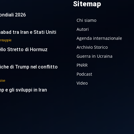
Sitemap
 Mondiali 2026
Chi siamo
Autori
abad tra Iran e Stati Uniti
Agenda internazionale
antappie
Archivio Storico
ello Stretto di Hormuz
Guerra in Ucraina
PNRR
tiche di Trump nel conflitto
Podcast
sise
Video
p e gli sviluppi in Iran