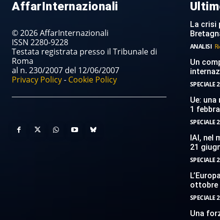
AffarInternazionali
Ultim
La crisi 
© 2026 AffarInternazionali
Bretagn
ISSN 2280-9228
ANALISI
Ri
Testata registrata presso il Tribunale di
Roma
Un compi
al n. 230/2007 del 12/06/2007
internaz
Privacy Policy
-
Cookie Policy
SPECIALE 2
Ue: una 
1 febbr
SPECIALE 2
IAI, nel
21 giug
SPECIALE 2
L’Europ
ottobre
SPECIALE 2
Una forz