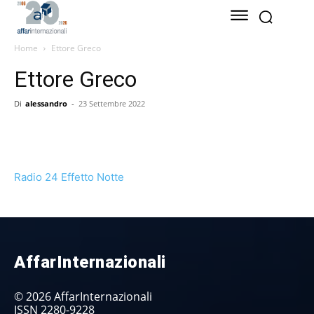
Home
Ettore Greco
Ettore Greco
Di
alessandro
-
23 Settembre 2022
Radio 24 Effetto Notte
AffarInternazionali
© 2026 AffarInternazionali
ISSN 2280-9228