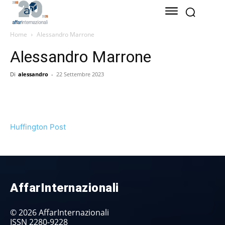
Home
Alessandro Marrone
Alessandro Marrone
Di
alessandro
-
22 Settembre 2023
Huffington Post
AffarInternazionali
© 2026 AffarInternazionali
ISSN 2280-9228