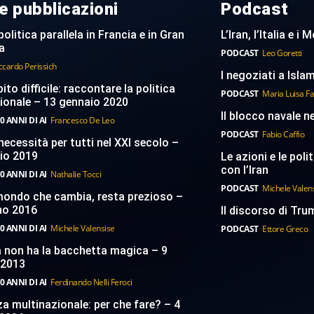
e pubblicazioni
Podcast
politica parallela in Francia e in Gran
L’Iran, l’Italia e i
a
PODCAST
Leo Goretti
ccardo Perissich
I negoziati a Islam
to difficile: raccontare la politica
PODCAST
Maria Luisa F
ionale – 13 gennaio 2020
Il blocco navale n
0 ANNI DI AI
Francesco De Leo
PODCAST
Fabio Caffio
necessità per tutti nel XXI secolo –
aio 2019
Le azioni e le poli
con l’Iran
0 ANNI DI AI
Nathalie Tocci
PODCAST
Michele Valen
 mondo che cambia, resta prezioso –
no 2016
Il discorso di Trum
0 ANNI DI AI
Michele Valensise
PODCAST
Ettore Greco
a non ha la bacchetta magica – 9
 2013
0 ANNI DI AI
Ferdinando Nelli Feroci
a multinazionale: per che fare? – 4