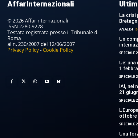
AffarInternazionali
Ultim
La crisi 
© 2026 AffarInternazionali
Bretagn
ISSN 2280-9228
ANALISI
Ri
Testata registrata presso il Tribunale di
Roma
Un compi
al n. 230/2007 del 12/06/2007
internaz
Privacy Policy
-
Cookie Policy
SPECIALE 2
Ue: una 
1 febbr
SPECIALE 2
IAI, nel
21 giug
SPECIALE 2
L’Europ
ottobre
SPECIALE 2
Una forz