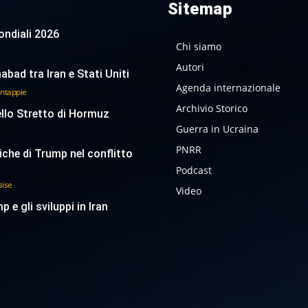
Sitemap
 Mondiali 2026
Chi siamo
Autori
abad tra Iran e Stati Uniti
Agenda internazionale
antappie
Archivio Storico
ello Stretto di Hormuz
Guerra in Ucraina
PNRR
tiche di Trump nel conflitto
Podcast
sise
Video
p e gli sviluppi in Iran