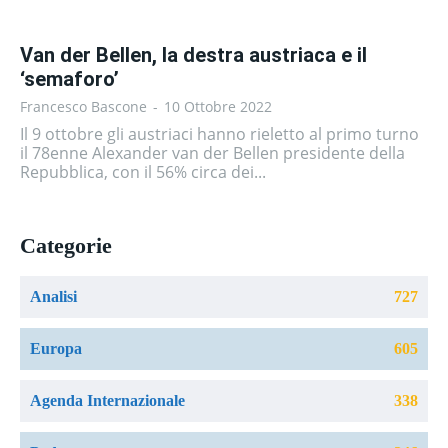
Van der Bellen, la destra austriaca e il
‘semaforo’
Francesco Bascone
-
10 Ottobre 2022
Il 9 ottobre gli austriaci hanno rieletto al primo turno
il 78enne Alexander van der Bellen presidente della
Repubblica, con il 56% circa dei...
Categorie
Analisi
727
Europa
605
Agenda Internazionale
338