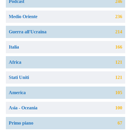
Podcast
246
Medio Oriente
236
Guerra all'Ucraina
214
Italia
166
Africa
121
Stati Uniti
121
America
105
Asia - Oceania
100
Primo piano
67