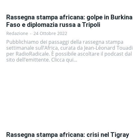
Rassegna stampa africana: golpe in Burkina
Faso e diplomazia russa a Tripoli
Redazione
-
24 Ottobre 2022
Pubblichiamo dei passaggi della rassegna stampa
settimanale sull’Africa, curata da Jean-Léonard Touadi
per RadioRadicale. È possibile ascoltare il podcast dal
sito dell’emittente. Clicca qui...
Rassegna stampa africana: crisi nel Tigray