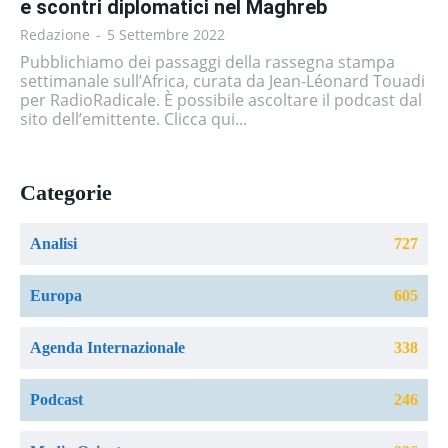
e scontri diplomatici nel Maghreb
Redazione
-
5 Settembre 2022
Pubblichiamo dei passaggi della rassegna stampa
settimanale sull’Africa, curata da Jean-Léonard Touadi
per RadioRadicale. È possibile ascoltare il podcast dal
sito dell’emittente. Clicca qui...
Categorie
Analisi
727
Europa
605
Agenda Internazionale
338
Podcast
246