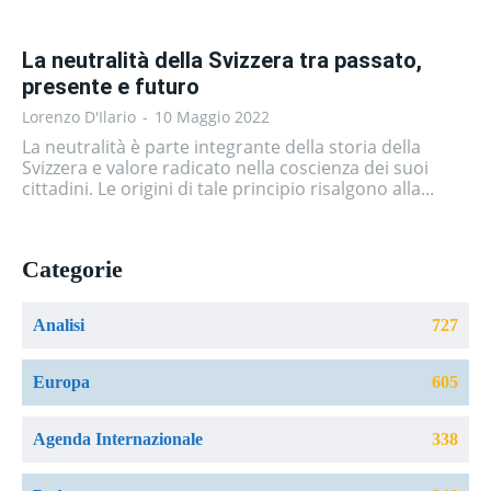
La neutralità della Svizzera tra passato,
presente e futuro
Lorenzo D'Ilario
-
10 Maggio 2022
La neutralità è parte integrante della storia della
Svizzera e valore radicato nella coscienza dei suoi
cittadini. Le origini di tale principio risalgono alla...
Categorie
Analisi
727
Europa
605
Agenda Internazionale
338