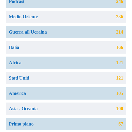
Podcast
246
Medio Oriente
236
Guerra all'Ucraina
214
Italia
166
Africa
121
Stati Uniti
121
America
105
Asia - Oceania
100
Primo piano
67