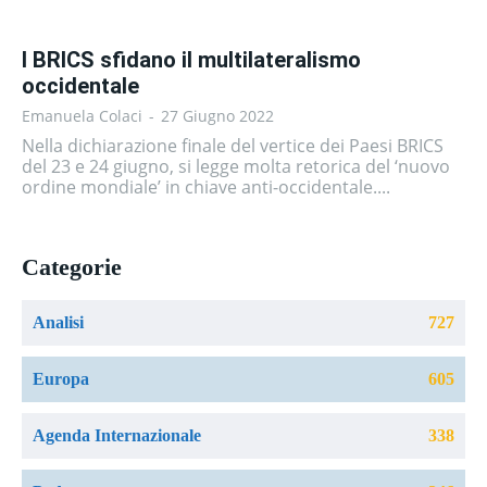
I BRICS sfidano il multilateralismo
occidentale
Emanuela Colaci
-
27 Giugno 2022
Nella dichiarazione finale del vertice dei Paesi BRICS
del 23 e 24 giugno, si legge molta retorica del ‘nuovo
ordine mondiale’ in chiave anti-occidentale....
Categorie
Analisi
727
Europa
605
Agenda Internazionale
338