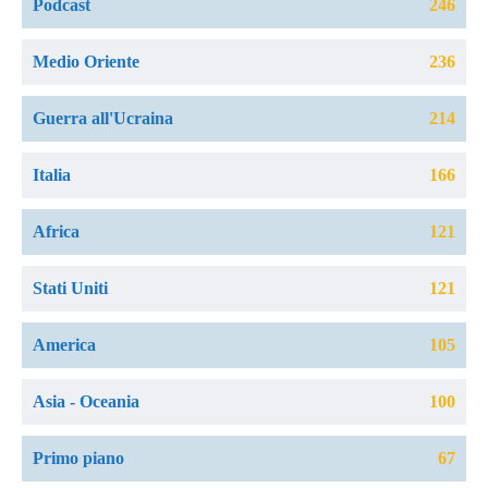
Podcast
246
Medio Oriente
236
Guerra all'Ucraina
214
Italia
166
Africa
121
Stati Uniti
121
America
105
Asia - Oceania
100
Primo piano
67