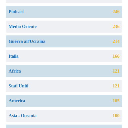
Podcast
246
Medio Oriente
236
Guerra all'Ucraina
214
Italia
166
Africa
121
Stati Uniti
121
America
105
Asia - Oceania
100