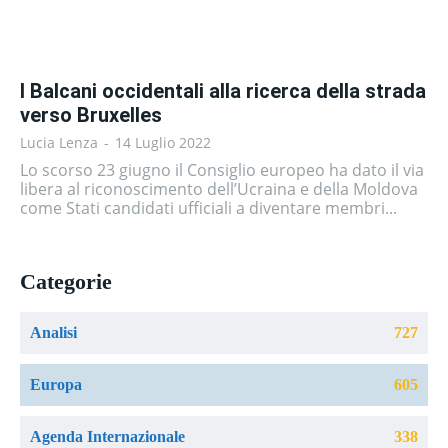
I Balcani occidentali alla ricerca della strada
verso Bruxelles
Lucia Lenza
-
14 Luglio 2022
Lo scorso 23 giugno il Consiglio europeo ha dato il via
libera al riconoscimento dell’Ucraina e della Moldova
come Stati candidati ufficiali a diventare membri...
Categorie
Analisi
727
Europa
605
Agenda Internazionale
338