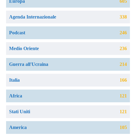
Europa
605
Agenda Internazionale
338
Podcast
246
Medio Oriente
236
Guerra all'Ucraina
214
Italia
166
Africa
121
Stati Uniti
121
America
105