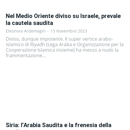
Nel Medio Oriente diviso su Israele, prevale
la cautela saudita
Eleonora Ardemagni
-
13 Novembre 2023
Diviso, dunque impotente. Il super vertice arabo-
islamico di Riyadh (Lega Araba e Organizzazione per la
Cooperazione Islamica insieme) ha messo a nudo la
frammentazione...
Siria: l’Arabia Saudita e la frenesia della