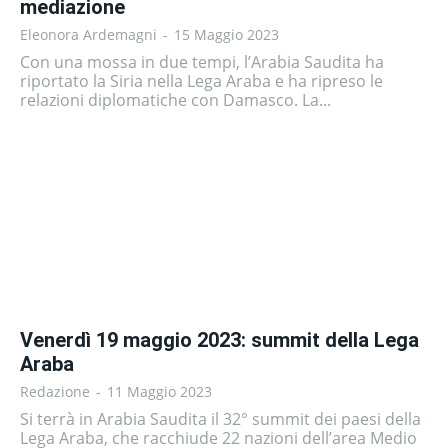
mediazione
Eleonora Ardemagni
-
15 Maggio 2023
Con una mossa in due tempi, l’Arabia Saudita ha
riportato la Siria nella Lega Araba e ha ripreso le
relazioni diplomatiche con Damasco. La...
Venerdì 19 maggio 2023: summit della Lega
Araba
Redazione
-
11 Maggio 2023
Si terrà in Arabia Saudita il 32° summit dei paesi della
Lega Araba, che racchiude 22 nazioni dell’area Medio