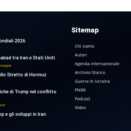
Sitemap
 Mondiali 2026
Chi siamo
Autori
abad tra Iran e Stati Uniti
Agenda internazionale
antappie
Archivio Storico
ello Stretto di Hormuz
Guerra in Ucraina
PNRR
tiche di Trump nel conflitto
Podcast
sise
Video
p e gli sviluppi in Iran