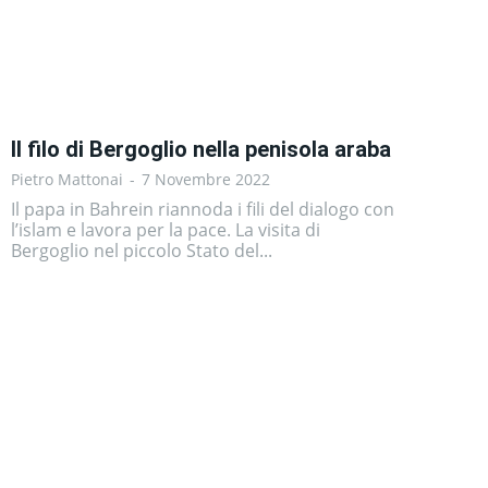
Il filo di Bergoglio nella penisola araba
Pietro Mattonai
-
7 Novembre 2022
Il papa in Bahrein riannoda i fili del dialogo con
l’islam e lavora per la pace. La visita di
Bergoglio nel piccolo Stato del...