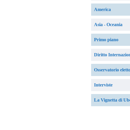
America
Asia - Oceania
Primo piano
Diritto Internazio
Osservatorio elett
Interviste
La Vignetta di Ub