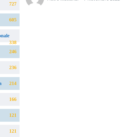
727
605
onale
338
246
236
a
214
166
121
121