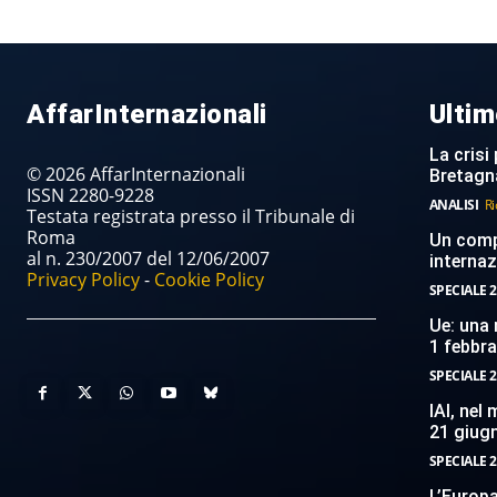
AffarInternazionali
Ultim
La crisi 
© 2026 AffarInternazionali
Bretagn
ISSN 2280-9228
ANALISI
Ri
Testata registrata presso il Tribunale di
Roma
Un compi
al n. 230/2007 del 12/06/2007
internaz
Privacy Policy
-
Cookie Policy
SPECIALE 2
Ue: una 
1 febbr
SPECIALE 2
IAI, nel
21 giug
SPECIALE 2
L’Europ