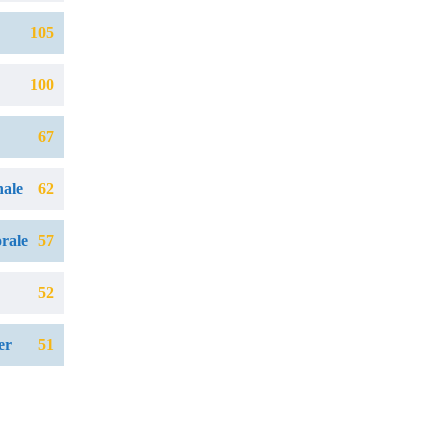
105
100
67
nale
62
orale
57
52
er
51