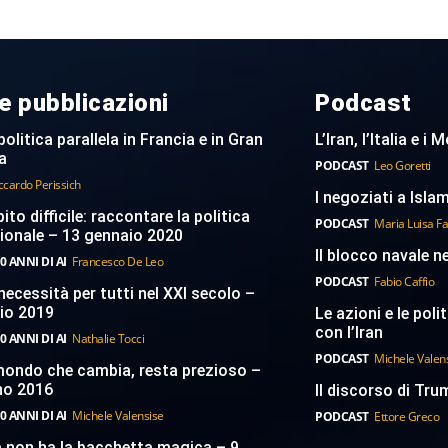
e pubblicazioni
Podcast
politica parallela in Francia e in Gran
L’Iran, l’Italia e i
a
PODCAST
Leo Goretti
ccardo Perissich
I negoziati a Islam
to difficile: raccontare la politica
PODCAST
Maria Luisa F
ionale – 13 gennaio 2020
Il blocco navale n
0 ANNI DI AI
Francesco De Leo
PODCAST
Fabio Caffio
necessità per tutti nel XXI secolo –
aio 2019
Le azioni e le poli
con l’Iran
0 ANNI DI AI
Nathalie Tocci
PODCAST
Michele Valen
 mondo che cambia, resta prezioso –
no 2016
Il discorso di Trum
0 ANNI DI AI
Michele Valensise
PODCAST
Ettore Greco
a non ha la bacchetta magica – 9