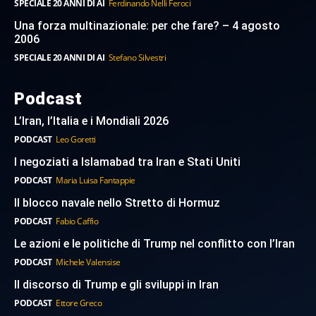
SPECIALE 20 ANNI DI AI
Ferdinando Nelli Feroci
Una forza multinazionale: per che fare? – 4 agosto
2006
SPECIALE 20 ANNI DI AI
Stefano Silvestri
Podcast
L’Iran, l’Italia e i Mondiali 2026
PODCAST
Leo Goretti
I negoziati a Islamabad tra Iran e Stati Uniti
PODCAST
Maria Luisa Fantappie
Il blocco navale nello Stretto di Hormuz
PODCAST
Fabio Caffio
Le azioni e le politiche di Trump nel conflitto con l’Iran
PODCAST
Michele Valensise
Il discorso di Trump e gli sviluppi in Iran
PODCAST
Ettore Greco