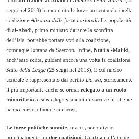
ministro
Haider al-Abadi
di
Alleanza della Vittoria
(42
seggi nel 2018) hanno unito le forze presentandosi nella
coalizione
Alleanza delle forze nazionali
. La popolarità
di al-Abadi, primo ministro durante la sconfitta
dell’Isis, potrebbe portare voti alla coalizione,
comunque lontana da Saeroon. Infine,
Nuri al-Maliki
,
anch’esso sciita, guiderà ancora una volta la coalizione
Stato della Legge
(25 seggi nel 2018), il cui nucleo
centrale è rappresentato dal partito
Da’wa
, storicamente
il più importante anche se ormai
relegato a un ruolo
minoritario
a causa degli scandali di corruzione che ne
hanno corroso fama e consensi.
Le forze politiche sunnite
, invece, sono divise
principalmente tra
due coalizioni
. Guidata dall’attuale