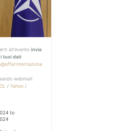
erti all'evento
invia
i tuoi dati
e@affarinternaziona
 usando webmail:
OL
/
Yahoo
/
2024
to
2024