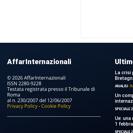
AffarInternazionali
Ultim
La crisi 
© 2026 AffarInternazionali
Bretagn
ISSN 2280-9228
ANALISI
Ri
Testata registrata presso il Tribunale di
Roma
Un compi
al n. 230/2007 del 12/06/2007
internaz
Privacy Policy
-
Cookie Policy
SPECIALE 2
Ue: una 
1 febbr
SPECIALE 2