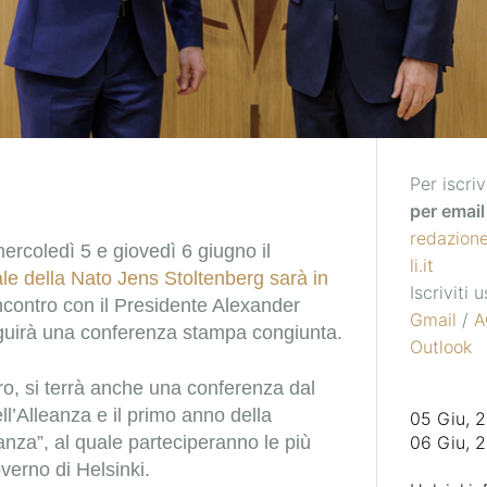
Per iscriv
per email 
redazion
mercoledì 5 e giovedì 6 giugno il
li.it
le della Nato Jens Stoltenberg sarà in
Iscriviti
ncontro con il Presidente Alexander
Gmail
/
A
guirà una conferenza stampa congiunta.
Outlook
tro, si terrà anche una conferenza dal
dell’Alleanza e il primo anno della
05 Giu, 
eanza”, al quale parteciperanno le più
06 Giu, 
overno di Helsinki.