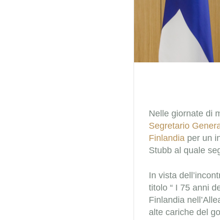
Nelle giornate di 
Segretario Genera
Finlandia
per un i
Stubb al quale se
In vista dell’incon
titolo “ I 75 anni 
Finlandia nell’All
alte cariche del g