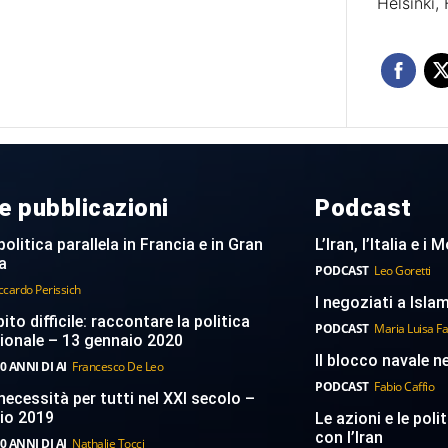
Helsinki, 
e pubblicazioni
Podcast
politica parallela in Francia e in Gran
L’Iran, l’Italia e i
a
PODCAST
Leo Goretti
ccardo Perissich
I negoziati a Islam
to difficile: raccontare la politica
PODCAST
Maria Luisa F
ionale – 13 gennaio 2020
Il blocco navale n
0 ANNI DI AI
Francesco De Leo
PODCAST
Fabio Caffio
necessità per tutti nel XXI secolo –
aio 2019
Le azioni e le poli
con l’Iran
0 ANNI DI AI
Nathalie Tocci