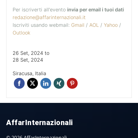
Per iscriverti all'evento
invia per email i tuoi dati
redazione@affarinternazionali.it
Iscriviti usando webmail:
Gmail
/
AOL
/
Yahoo
/
Outlook
26 Set, 2024
to
28 Set, 2024
Siracusa, Italia
AffarInternazionali
© 2026 AffarInternazionali