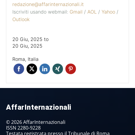
redazione@affarinternazionali.it
Iscriviti usando webmail:
Gmail
/
AOL
/
Yahoo
/
Outlook
20 Giu, 2025
to
20 Giu, 2025
Roma, Italia
AffarInternazionali
© 2026 AffarInternazionali
ISSN 2280-9228
Testata registrata presso il Tribunale di Roma