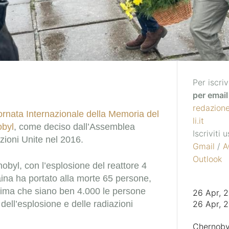
Per iscriv
per email 
redazion
ornata Internazionale della Memoria del
li.it
obyl
, come deciso dall’Assemblea
Iscriviti
zioni Unite nel 2016.
Gmail
/
A
Outlook
nobyl, con l’esplosione del reattore 4
aina ha portato alla morte 65 persone,
ima che siano ben 4.000 le persone
26 Apr, 
ell’esplosione e delle radiazioni
26 Apr, 
Chernoby