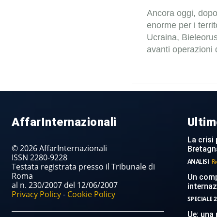
Ancora oggi, dopo 
enorme per i territ
Ucraina, Bieleoru
avanti operazioni
AffarInternazionali
Ultim
La crisi 
© 2026 AffarInternazionali
Bretagn
ISSN 2280-9228
ANALISI
Ri
Testata registrata presso il Tribunale di
Roma
Un compi
al n. 230/2007 del 12/06/2007
internaz
Privacy Policy
-
Cookie Policy
SPECIALE 2
Ue: una 