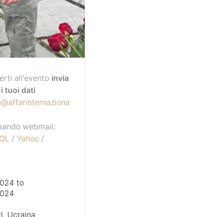
erti all'evento
invia
i tuoi dati
e@affarinternaziona
 usando webmail:
OL
/
Yahoo
/
2024
to
2024
l, Ucraina