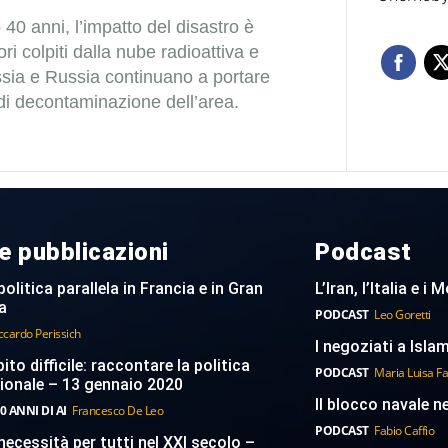
40 anni, l’impatto del disastro è
ori colpiti dalla nube radioattiva e
ssia e Russia continuano a portare
 di decontaminazione dell’area.
e pubblicazioni
Podcast
politica parallela in Francia e in Gran
L’Iran, l’Italia e i
a
PODCAST
Leo Goretti
ccardo Perissich
I negoziati a Islam
to difficile: raccontare la politica
PODCAST
Maria Luisa F
ionale – 13 gennaio 2020
Il blocco navale n
0 ANNI DI AI
Francesco De Leo
PODCAST
Fabio Caffio
necessità per tutti nel XXI secolo –