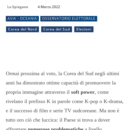
Lo Spiegone
4 Marzo 2022
ASIA - OCEANIA
OSSERVATORIO ELETTORALE
Corea del Nord
Corea del Sud
Elezioni
Ormai prossima al voto, la Corea del Sud negli ultimi
anni ha dimostrato ottime capacità di promuovere la
propria immagine attraverso il
soft power
, come
rivelano il prefisso K in parole come K-pop o K-drama,
e il successo di film e serie TV sudcoreane. Ma non è
tutto oro ciò che luccica: il Paese si trova a dover
affrontare
numerose problematiche
a livello