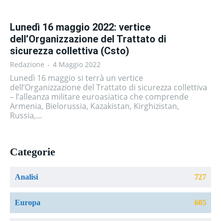
Lunedì 16 maggio 2022: vertice
dell’Organizzazione del Trattato di
sicurezza collettiva (Csto)
Redazione
-
4 Maggio 2022
Lunedì 16 maggio si terrà un vertice
dell’Organizzazione del Trattato di sicurezza collettiva
– l’alleanza militare euroasiatica che comprende
Armenia, Bielorussia, Kazakistan, Kirghizistan,
Russia,...
Categorie
Analisi
727
Europa
605