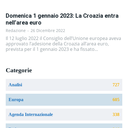
Domenica 1 gennaio 2023: La Croazia entra
nell’area euro
Redazione
-
26 Dicembre 2022
Il 12 luglio 2022 il Consiglio dell’Unione europea aveva
approvato l’adesione della Croazia all’area euro,
prevista per il 1 gennaio 2023 e ha fissato...
Categorie
Analisi
727
Europa
605
Agenda Internazionale
338