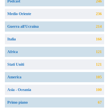
Podcast
246
Medio Oriente
236
Guerra all'Ucraina
214
Italia
166
Africa
121
Stati Uniti
121
America
105
Asia - Oceania
100
Primo piano
67