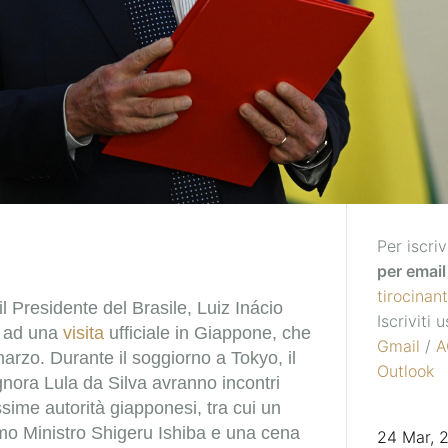
Per iscriv
per email 
tirocinan
il Presidente del Brasile, Luiz Inácio
Iscriviti
à ad una
visita
ufficiale in Giappone, che
Gmail
/
A
marzo.
Durante il soggiorno a Tokyo, il
Outlook
gnora Lula da Silva avranno incontri
ssime autorità giapponesi, tra cui un
imo Ministro Shigeru Ishiba e una cena
24 Mar,