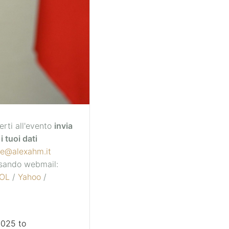
erti all'evento
invia
i tuoi dati
te@alexahm.it
 usando webmail:
OL
/
Yahoo
/
 2025
to