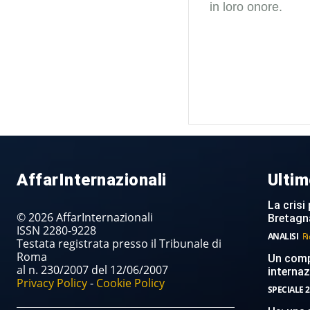
in loro onore.
AffarInternazionali
Ultim
La crisi 
© 2026 AffarInternazionali
Bretagn
ISSN 2280-9228
ANALISI
Ri
Testata registrata presso il Tribunale di
Roma
Un compi
al n. 230/2007 del 12/06/2007
internaz
Privacy Policy
-
Cookie Policy
SPECIALE 2