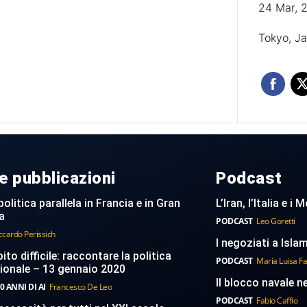
24 Mar, 
Tokyo, J
e pubblicazioni
Podcast
politica parallela in Francia e in Gran
L’Iran, l’Italia e i
a
PODCAST
Leo Goretti
ccardo Perissich
I negoziati a Islam
to difficile: raccontare la politica
PODCAST
Maria Luisa F
ionale – 13 gennaio 2020
Il blocco navale n
0 ANNI DI AI
Francesco De Leo
PODCAST
Fabio Caffio