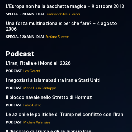
L’Europa non ha la bacchetta magica – 9 ottobre 2013
SPECIALE 20 ANNI DI AI
Ferdinando Nelli Feroci
Una forza multinazionale: per che fare? – 4 agosto
2006
SPECIALE 20 ANNI DI AI
Stefano Silvestri
Podcast
L’Iran, l’Italia e i Mondiali 2026
PODCAST
Leo Goretti
I negoziati a Islamabad tra Iran e Stati Uniti
PODCAST
Maria Luisa Fantappie
Il blocco navale nello Stretto di Hormuz
PODCAST
Fabio Caffio
Le azioni e le politiche di Trump nel conflitto con l’Iran
PODCAST
Michele Valensise
Il discorso di Trump e gli sviluppi in Iran