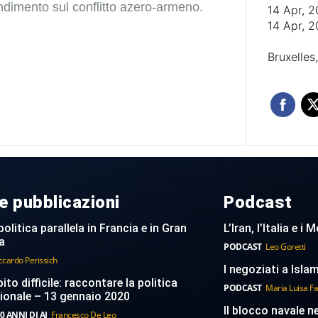
dimento sul conflitto azero-armeno.
14 Apr, 
14 Apr, 
Bruxelles
e pubblicazioni
Podcast
politica parallela in Francia e in Gran
L’Iran, l’Italia e i
a
PODCAST
Leo Goretti
ccardo Perissich
I negoziati a Islam
to difficile: raccontare la politica
PODCAST
Maria Luisa F
ionale – 13 gennaio 2020
Il blocco navale n
0 ANNI DI AI
Francesco De Leo