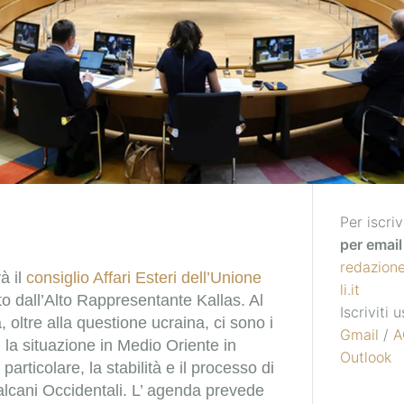
Per iscriv
per email 
redazion
rà il
consiglio Affari Esteri dell’Unione
li.it
o dall’Alto Rappresentante Kallas. Al
Iscriviti
 oltre alla questione ucraina, ci sono i
Gmail
/
A
, la situazione in Medio Oriente in
Outlook
particolare, la stabilità e il processo di
alcani Occidentali. L’ agenda prevede