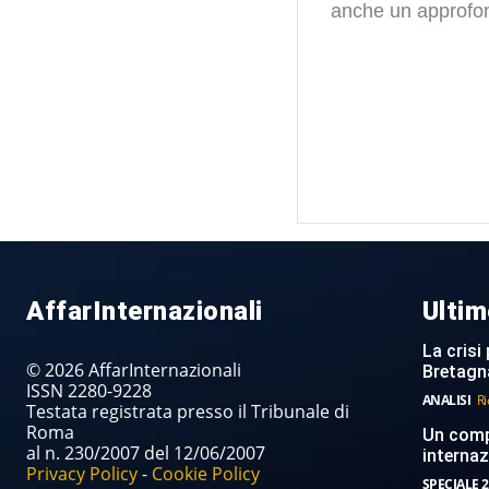
anche un approfon
AffarInternazionali
Ultim
La crisi 
© 2026 AffarInternazionali
Bretagn
ISSN 2280-9228
ANALISI
Ri
Testata registrata presso il Tribunale di
Roma
Un compi
al n. 230/2007 del 12/06/2007
internaz
Privacy Policy
-
Cookie Policy
SPECIALE 2