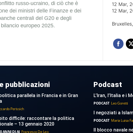
onflitto russo-ucraino, di ciò che è
12 Mar, 
one dei ministri delle Finanze e dei
12 Mar, 
banche centrali del G20 e degli
Bruxelles
l bilancio europeo 2025.
e pubblicazioni
Podcast
politica parallela in Francia e in Gran
L’Iran, l’Italia e i
a
PODCAST
Leo Goretti
ccardo Perissich
I negoziati a Islam
to difficile: raccontare la politica
PODCAST
Maria Luisa F
ionale – 13 gennaio 2020
Il blocco navale n
0 ANNI DI AI
Francesco De Leo