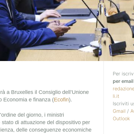
Per iscriv
per email 
redazion
irà a Bruxelles il Consiglio dell’Unione
li.it
o Economia e finanza (
Ecofin
).
Iscriviti
Gmail
/
A
l’ordine del giorno, i ministri
Outlook
 stato di attuazione del dispositivo per
silienza, delle conseguenze economiche