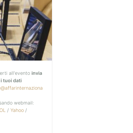
erti all'evento
invia
i tuoi dati
e@affarinternaziona
 usando webmail:
OL
/
Yahoo
/