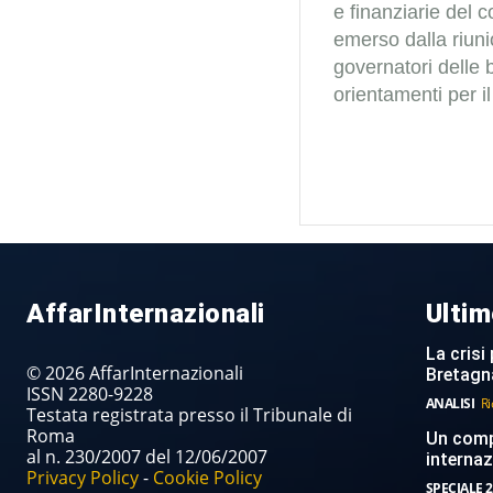
e finanziarie del c
emerso dalla riuni
governatori delle 
orientamenti per i
AffarInternazionali
Ultim
La crisi 
© 2026 AffarInternazionali
Bretagn
ISSN 2280-9228
ANALISI
Ri
Testata registrata presso il Tribunale di
Roma
Un compi
al n. 230/2007 del 12/06/2007
internaz
Privacy Policy
-
Cookie Policy
SPECIALE 2