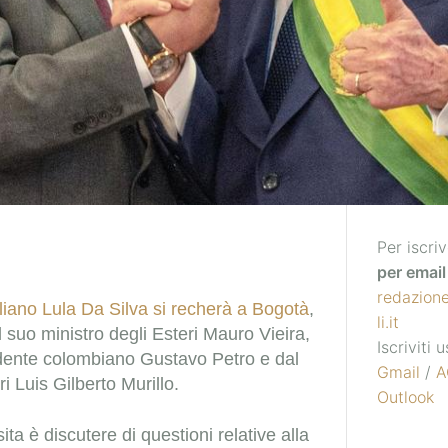
Per iscriv
per email 
redazion
liano Lula Da Silva si recherà a Bogotà
,
li.it
l suo ministro degli Esteri Mauro Vieira,
Iscriviti
idente colombiano Gustavo Petro e dal
Gmail
/
A
ri Luis Gilberto Murillo.
Outlook
sita è discutere di questioni relative alla