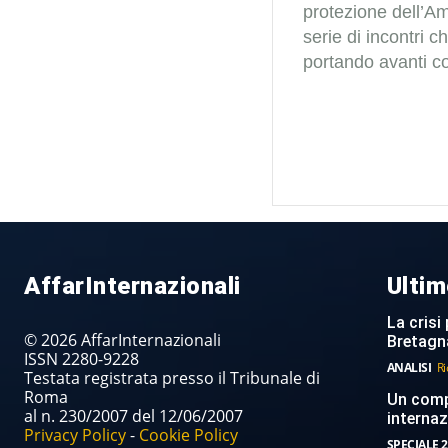
protezione dell’A
serie di incontri c
portando avanti co
AffarInternazionali
Ultim
La crisi 
© 2026 AffarInternazionali
Bretagn
ISSN 2280-9228
ANALISI
Ri
Testata registrata presso il Tribunale di
Roma
Un compi
al n. 230/2007 del 12/06/2007
internaz
Privacy Policy
-
Cookie Policy
SPECIALE 2