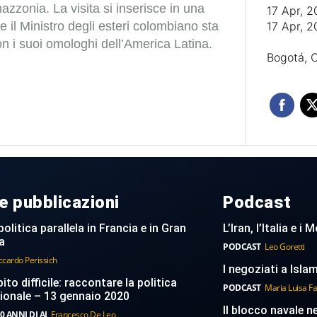
mazzonia.
La visita si inserisce in una
17 Apr, 
he il Ministro degli esteri colombiano sta
17 Apr, 
n i suoi omologhi dell’America Latina.
Bogotá, 
e pubblicazioni
Podcast
politica parallela in Francia e in Gran
L’Iran, l’Italia e i
a
PODCAST
Leo Goretti
ccardo Perissich
I negoziati a Islam
to difficile: raccontare la politica
PODCAST
Maria Luisa F
ionale – 13 gennaio 2020
Il blocco navale n
0 ANNI DI AI
Francesco De Leo