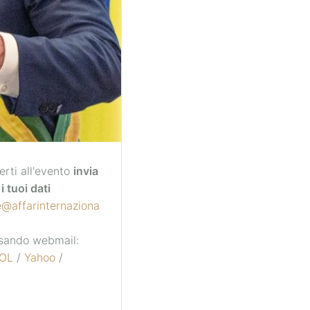
erti all'evento
invia
i tuoi dati
e@affarinternaziona
 usando webmail:
OL
/
Yahoo
/