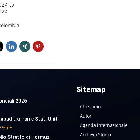
2024
to
2024
Colombia
Sitemap
 Mondiali 2026
Chi siamo
Autori
abad tra Iran e Stati Uniti
Agenda internazionale
antappie
Archivio Storico
ello Stretto di Hormuz