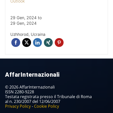
Outlook
29 Gen, 2024
to
29 Gen, 2024
Uzhhorod, Ucraina
AffarInternazionali
© 2026 AffarInternazionali
ISSN 2280-9228
Testata registrata presso il Tribunale di Roma
al n. 230/2007 del 12/06/2007
Privacy Policy
-
Cookie Policy