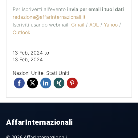
Per iscriverti all'evento
invia per email i tuoi dati
redazione@affarinternazionali.it
Iscriviti usando webmail:
Gmail
/
AOL
/
Yahoo
/
Outlook
13 Feb, 2024
to
13 Feb, 2024
Nazioni Unite, Stati Uniti
AffarInternazionali
© 2026 AffarInternazionali