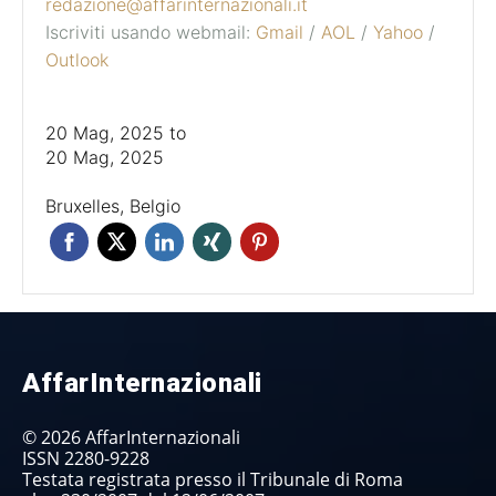
redazione@affarinternazionali.it
Iscriviti usando webmail:
Gmail
/
AOL
/
Yahoo
/
Outlook
20 Mag, 2025
to
20 Mag, 2025
Bruxelles, Belgio
AffarInternazionali
© 2026 AffarInternazionali
ISSN 2280-9228
Testata registrata presso il Tribunale di Roma