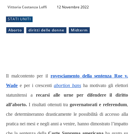
Vittoria Costanza Loffi
12 Novembre 2022
STATI UNITI
Aborto
diritti delle donne
Midterm
Il malcontento per il
rovesciamento della sentenza Roe v.
Wade
e per i crescenti
abortion bans
ha motivato gli elettori
statunitensi a
recarsi alle urne per difendere il diritto
all’aborto.
I risultati ottenuti tra
governatorati e referendum
,
che determineranno drasticamente le possibilità di accesso alla
pratica nei mesi e negli anni a venire, hanno dimostrato l’impatto
che la sentenza della
Corte Suprema americana
ha avuto su